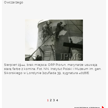
Owczarzego
Sierpień 1944, brak miejsca. ORP Piorun, marynarze usuwają
starą farbę z komina. Fot. NN, Instytut Polski i Muzeum im. gen.
Sikorskiego w Londynie [szuflada 39, sygnatura 40188]
1
2
3
4