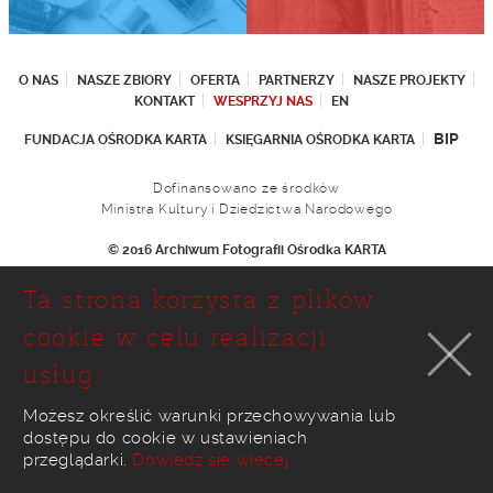
O NAS
NASZE ZBIORY
OFERTA
PARTNERZY
NASZE PROJEKTY
KONTAKT
WESPRZYJ NAS
EN
BIP
FUNDACJA OŚRODKA KARTA
KSIĘGARNIA OŚRODKA KARTA
Dofinansowano ze środków
Ministra Kultury i Dziedzictwa Narodowego
© 2016 Archiwum Fotografii Ośrodka KARTA
Fundacja Ośrodka KARTA
Ta strona korzysta z plików
Ul. Narbutta 29
02-536 Warszawa
cookie w celu realizacji
tel.: (+48 22) 646 36 90
usług.
(+48 22) 848 07 12
faks: (+48 22) 646 65 11
e-mail:
foto@karta.org.pl
Możesz określić warunki przechowywania lub
dostępu do cookie w ustawieniach
realizacja:
Ideo
przeglądarki.
Dowiedz się więcej