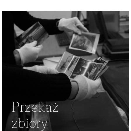
Przekaż
zbiory