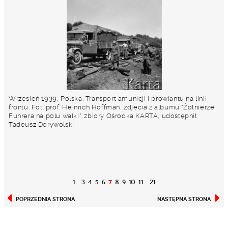
Wrzesień 1939, Polska. Transport amunicji i prowiantu na linii
frontu. Fot. prof. Heinrich Hoffman, zdjęcia z albumu "Żołnierze
Fuhrera na polu walki", zbiory Ośrodka KARTA, udostępnił
Tadeusz Dorywolski
1
3
4
5
6
7
8
9
10
11
21
POPRZEDNIA STRONA
NASTĘPNA STRONA