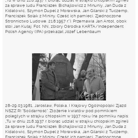
„Tu w dniu 21.8.1937 r. biorąc udział w strajku chłopskim zginęli
za sprawę ludu Franciszek Bichajlowicz z Minuniy, Jan Duda z
Kidałowic, Szymon Dupel z Morawska, Jan Gilarski z Tuczemp,
Franciszek Solak z Mininy. Cześć ich pamięci. Zjednoczone
Stronnictwo Ludowe. 21.8.1957 r.”). Przemawia Jan Antoł, obok
stoi Jan Kułaj. Fot. NN, zbiory Ośrodka KARTA/Independent
Polish Agency (IPA) przekazał Józef Lebenbaum
28-29.03.1981, Jarosław, Polska. I Krajowy Ogólnopolski Zjazd
NSZZ RI "Solidarność". Złożenie kwiatów pod pomnikiem
poległych w strajku chłopskim w 1937 roku (na pomniku napis:
„Tu w dniu 21.8.1937 r. biorąc udział w strajku chłopskim zginęli
za sprawę ludu Franciszek Bichajlowicz z Minuniy, Jan Duda z
Kidałowic, Szymon Dupel z Morawska, Jan Gilarski z Tuczemp,
Franciszek Solak z Mininy. Cześć ich pamięci. Zjednoczone