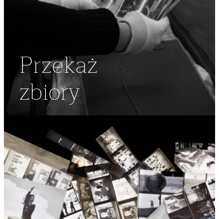
Przekaż
zbiory