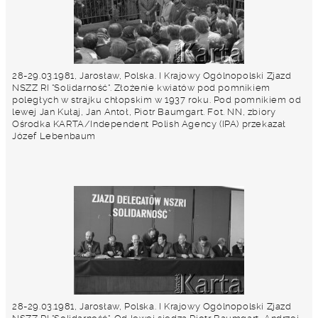
28-29.03.1981, Jarosław, Polska. I Krajowy Ogólnopolski Zjazd
NSZZ RI "Solidarność". Złożenie kwiatów pod pomnikiem
poległych w strajku chłopskim w 1937 roku. Pod pomnikiem od
lewej Jan Kułaj, Jan Antoł, Piotr Baumgart. Fot. NN, zbiory
Ośrodka KARTA/Independent Polish Agency (IPA) przekazał
Józef Lebenbaum
28-29.03.1981, Jarosław, Polska. I Krajowy Ogólnopolski Zjazd