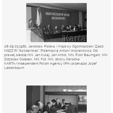
28-29.03.1981, Jarosław, Polska. I Krajowy Ogólnopolski Zjazd
NSZZ RI "Solidarność". Przemawia Antoni Wojnarowicz. Od
prawej siedzą NN, Jan Kułaj, Jan Antoł, NN, Piotr Baumgart, NN,
Zdzisław Ostatek, NN. Fot. NN, zbiory Ośrodka
KARTA/Independent Polish Agency (IPA) przekazał Józef
Lebenbaum