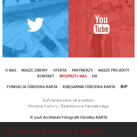
O NAS
NASZE ZBIORY
OFERTA
PARTNERZY
NASZE PROJEKTY
KONTAKT
WESPRZYJ NAS
EN
BIP
FUNDACJA OŚRODKA KARTA
KSIĘGARNIA OŚRODKA KARTA
Dofinansowano ze środków
Ministra Kultury i Dziedzictwa Narodowego
© 2016 Archiwum Fotografii Ośrodka KARTA
Fundacja Ośrodka KARTA
Ta strona korzysta z plików
Ul. Narbutta 29