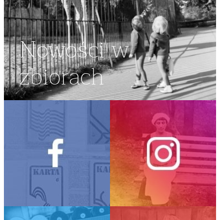
Nowości w
zbiorach