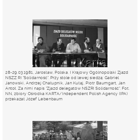
28-29.03.1981, Jarosław, Polska. I Krajowy Ogólnopolski Zjazd
NSZZ RI "Solidarność". Przy stole od lewej siedzą: Gabriel
Janowski, Andrzej Chałupnik, Jan Kułaj, Piotr Baumgart, Jan
Antoł. Za nimi napis "Zjazd delegatów NSZRI Solidarność". Fot.
NN, zbiory Ośrodka KARTA/Independent Polish Agency (IPA)
przekazał Józef Lebenbaum