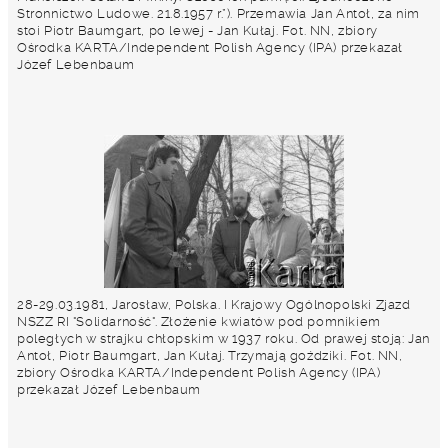
Stronnictwo Ludowe. 21.8.1957 r.”). Przemawia Jan Antoł, za nim
stoi Piotr Baumgart, po lewej - Jan Kułaj. Fot. NN, zbiory
Ośrodka KARTA/Independent Polish Agency (IPA) przekazał
Józef Lebenbaum
28-29.03.1981, Jarosław, Polska. I Krajowy Ogólnopolski Zjazd
NSZZ RI "Solidarność". Złożenie kwiatów pod pomnikiem
poległych w strajku chłopskim w 1937 roku. Od prawej stoją: Jan
Antoł, Piotr Baumgart, Jan Kułaj. Trzymają goździki. Fot. NN,
zbiory Ośrodka KARTA/Independent Polish Agency (IPA)
przekazał Józef Lebenbaum