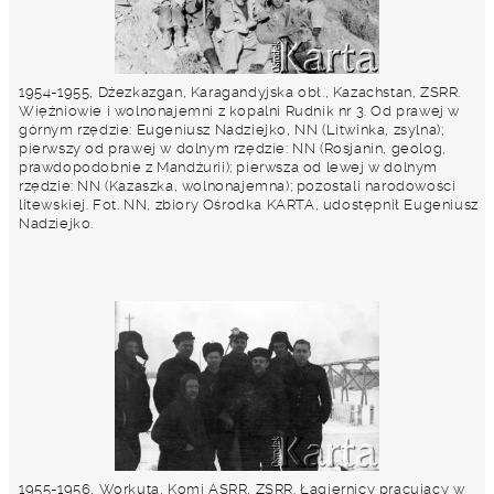
1954-1955, Dżezkazgan, Karagandyjska obł., Kazachstan, ZSRR.
Więźniowie i wolnonajemni z kopalni Rudnik nr 3. Od prawej w
górnym rzędzie: Eugeniusz Nadziejko, NN (Litwinka, zsylna);
pierwszy od prawej w dolnym rzędzie: NN (Rosjanin, geolog,
prawdopodobnie z Mandżurii); pierwsza od lewej w dolnym
rzędzie: NN (Kazaszka, wolnonajemna); pozostali narodowości
litewskiej. Fot. NN, zbiory Ośrodka KARTA, udostępnił Eugeniusz
Nadziejko.
1955-1956, Workuta, Komi ASRR, ZSRR. Łagiernicy pracujący w