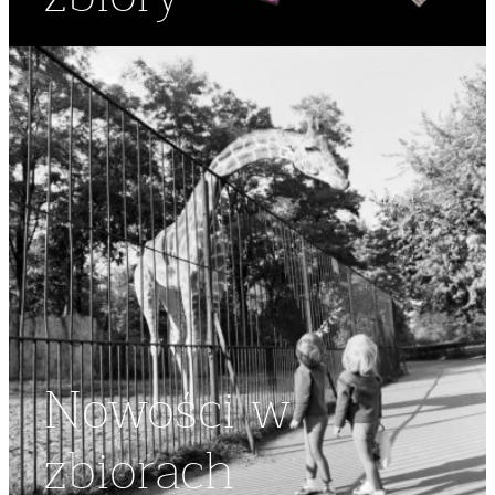
Nowości w
zbiorach