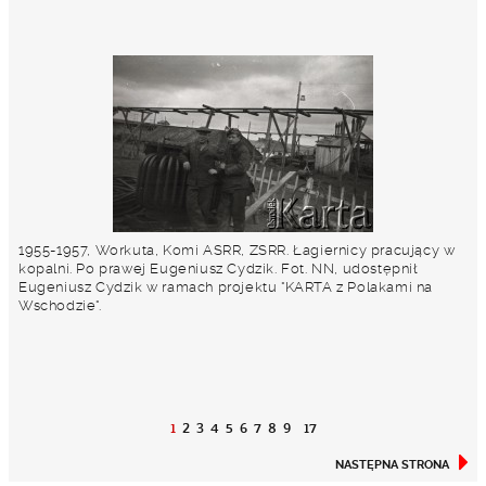
1955-1957, Workuta, Komi ASRR, ZSRR. Łagiernicy pracujący w
kopalni. Po prawej Eugeniusz Cydzik. Fot. NN, udostępnił
Eugeniusz Cydzik w ramach projektu "KARTA z Polakami na
Wschodzie".
1
2
3
4
5
6
7
8
9
17
NASTĘPNA STRONA