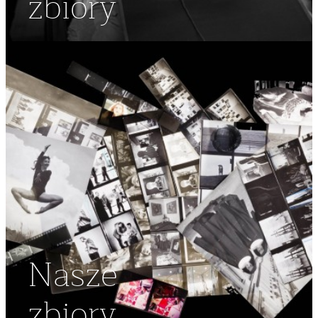
zbiory
Nasze
zbiory