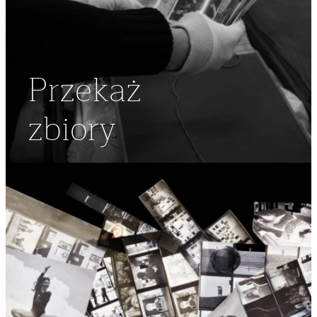
Przekaż
zbiory