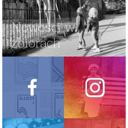
Nowości w
zbiorach