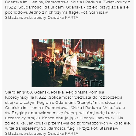
Gdańska im. Lenina, Remontowa, Wisła i Radunia. Związkowcy z
NSZZ "Solidarność" idą ulicami Gdańska - dzieci przyglądają się
pochodowi. Jedno z nich trzyma flagę. Fot. Stanisław
Składanowski, zbiory Ośrodka KARTA
Sierpień 1988, Gdańsk, Polska. Regionalna Komisja
Koordynacyjna NSZZ „Solidarność” wezwała do rozpoczęcia
strajku w całym Regionie Gdańskim. "Stanęły" m.in. stocznie
Gdańska im. Lenina, Remontowa, Wisła i Radunia. W kościele
św. Brygidy odprawiono mszę świętą, w której wzięli udział
uczestnicy strajku. Koncelebruje ją ks. Henryk Jankowski. Na
zdjęciu ks. Jankowski przemawia do zgromadzonych w kościele.
w tle transparenty Solidarności, flagi i krzyż. Fot. Stanisław
Składanowski, zbiory Ośrodka KARTA