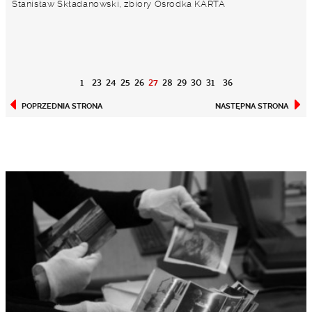
Stanisław Składanowski, zbiory Ośrodka KARTA
1
23
24
25
26
27
28
29
30
31
36
POPRZEDNIA STRONA
NASTĘPNA STRONA