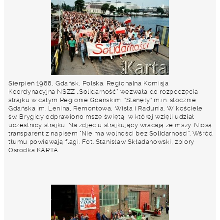
Sierpień 1988, Gdańsk, Polska. Regionalna Komisja
Koordynacyjna NSZZ „Solidarność” wezwała do rozpoczęcia
strajku w całym Regionie Gdańskim. "Stanęły" m.in. stocznie
Gdańska im. Lenina, Remontowa, Wisła i Radunia. W kościele
św. Brygidy odprawiono mszę świętą, w której wzięli udział
uczestnicy strajku. Na zdjęciu strajkujący wracają ze mszy. Niosą
transparent z napisem "Nie ma wolności bez Solidarności". Wśród
tłumu powiewają flagi. Fot. Stanisław Składanowski, zbiory
Ośrodka KARTA