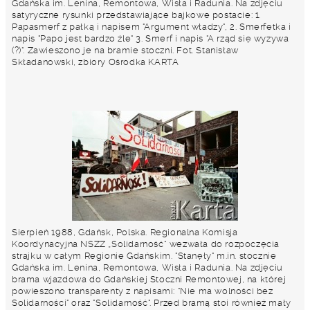
Gdańska im. Lenina, Remontowa, Wisła i Radunia. Na zdjęciu
satyryczne rysunki przedstawiające bajkowe postacie: 1.
Papasmerf z pałką i napisem "Argument władzy", 2. Smerfetka i
napis "Papo jest bardzo źle" 3. Smerf i napis "A rząd się wyzywa
(?)". Zawieszono je na bramie stoczni. Fot. Stanisław
Składanowski, zbiory Ośrodka KARTA
Sierpień 1988, Gdańsk, Polska. Regionalna Komisja
Koordynacyjna NSZZ „Solidarność” wezwała do rozpoczęcia
strajku w całym Regionie Gdańskim. "Stanęły" m.in. stocznie
Gdańska im. Lenina, Remontowa, Wisła i Radunia. Na zdjęciu
brama wjazdowa do Gdańskiej Stoczni Remontowej, na której
powieszono transparenty z napisami: "Nie ma wolności bez
Solidarności" oraz "Solidarność". Przed bramą stoi również mały