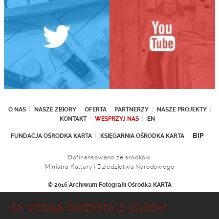
O NAS
NASZE ZBIORY
OFERTA
PARTNERZY
NASZE PROJEKTY
KONTAKT
WESPRZYJ NAS
EN
BIP
FUNDACJA OŚRODKA KARTA
KSIĘGARNIA OŚRODKA KARTA
Dofinansowano ze środków
Ministra Kultury i Dziedzictwa Narodowego
© 2016 Archiwum Fotografii Ośrodka KARTA
Fundacja Ośrodka KARTA
Ta strona korzysta z plików
Ul. Narbutta 29
02-536 Warszawa