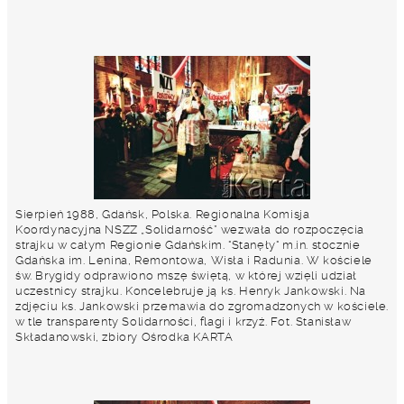
Sierpień 1988, Gdańsk, Polska. Regionalna Komisja
Koordynacyjna NSZZ „Solidarność” wezwała do rozpoczęcia
strajku w całym Regionie Gdańskim. "Stanęły" m.in. stocznie
Gdańska im. Lenina, Remontowa, Wisła i Radunia. W kościele
św. Brygidy odprawiono mszę świętą, w której wzięli udział
uczestnicy strajku. Koncelebruje ją ks. Henryk Jankowski. Na
zdjęciu ks. Jankowski przemawia do zgromadzonych w kościele.
w tle transparenty Solidarności, flagi i krzyż. Fot. Stanisław
Składanowski, zbiory Ośrodka KARTA