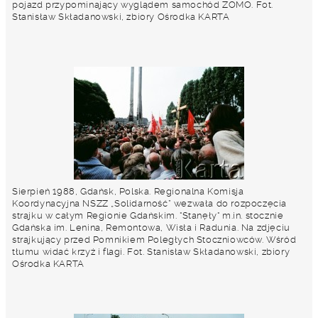
pojazd przypominający wyglądem samochód ZOMO. Fot.
Stanisław Składanowski, zbiory Ośrodka KARTA
Sierpień 1988, Gdańsk, Polska. Regionalna Komisja
Koordynacyjna NSZZ „Solidarność” wezwała do rozpoczęcia
strajku w całym Regionie Gdańskim. "Stanęły" m.in. stocznie
Gdańska im. Lenina, Remontowa, Wisła i Radunia. Na zdjęciu
strajkujący przed Pomnikiem Poległych Stoczniowców. Wśród
tłumu widać krzyż i flagi. Fot. Stanisław Składanowski, zbiory
Ośrodka KARTA