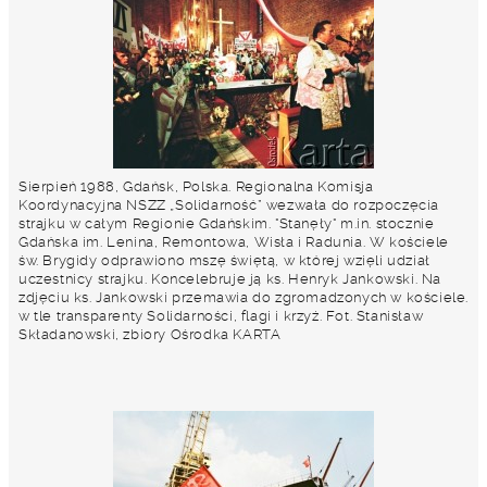
Sierpień 1988, Gdańsk, Polska. Regionalna Komisja
Koordynacyjna NSZZ „Solidarność” wezwała do rozpoczęcia
strajku w całym Regionie Gdańskim. "Stanęły" m.in. stocznie
Gdańska im. Lenina, Remontowa, Wisła i Radunia. W kościele
św. Brygidy odprawiono mszę świętą, w której wzięli udział
uczestnicy strajku. Koncelebruje ją ks. Henryk Jankowski. Na
zdjęciu ks. Jankowski przemawia do zgromadzonych w kościele.
w tle transparenty Solidarności, flagi i krzyż. Fot. Stanisław
Składanowski, zbiory Ośrodka KARTA