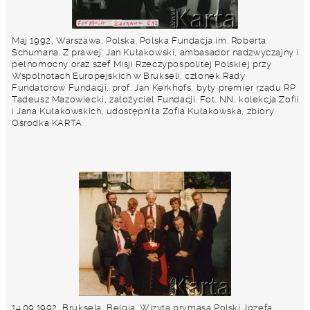
Maj 1992, Warszawa, Polska. Polska Fundacja im. Roberta
Schumana. Z prawej: Jan Kułakowski, ambasador nadzwyczajny i
pełnomocny oraz szef Misji Rzeczypospolitej Polskiej przy
Wspólnotach Europejskich w Brukseli, członek Rady
Fundatorów Fundacji, prof. Jan Kerkhofs, były premier rządu RP
Tadeusz Mazowiecki, założyciel Fundacji. Fot. NN, kolekcja Zofii
i Jana Kułakowskich, udostępniła Zofia Kułakowska, zbiory
Ośrodka KARTA
14.09.1992, Bruksela, Belgia. Wizyta prymasa Polski Józefa