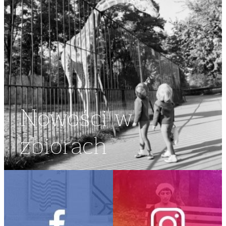
Nowości w
zbiorach