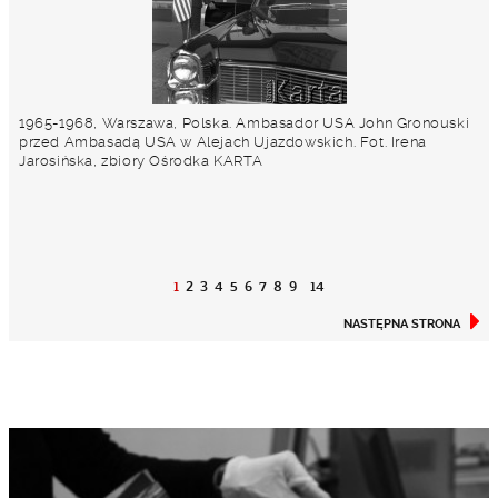
1965-1968, Warszawa, Polska. Ambasador USA John Gronouski
przed Ambasadą USA w Alejach Ujazdowskich. Fot. Irena
Jarosińska, zbiory Ośrodka KARTA
1
2
3
4
5
6
7
8
9
14
NASTĘPNA STRONA