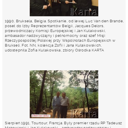
1990, Bruksela, Belgia. Spotkanie, od lewej Luc Van den Brande,
poseł do Izby Reprezentantów Belgii, Jacques Delors,
przewodniczący Komisji Europejskiej i Jan Kułakowski,
ambasador nadzwyczajny i pełnomocny oraz szef Misji
Rzeczypospolitej Polskiej przy Wspólnotach Europejskich w
Brukseli. Fot. NN, kolekcja Zofii i Jana Kułakowskich,
udostępniła Zofia Kułakowska, zbiory Ośrodka KARTA
Sierpień 1991, Tourtour, Francja. Były premier rządu RP Tadeusz
Mazowiecki i Jan Kułakowski - ambasador nadzwyczajny i