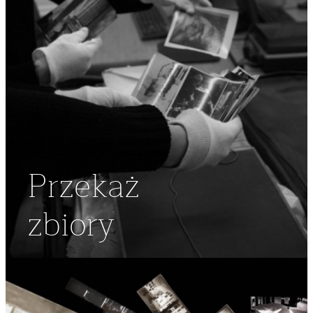
Przekaż
zbiory