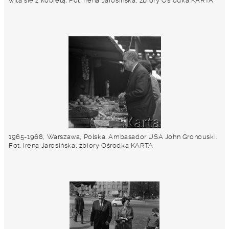
wita się z kobietą. Fot. Irena Jarosińska, zbiory Ośrodka KARTA
1965-1968, Warszawa, Polska. Ambasador USA John Gronouski.
Fot. Irena Jarosińska, zbiory Ośrodka KARTA