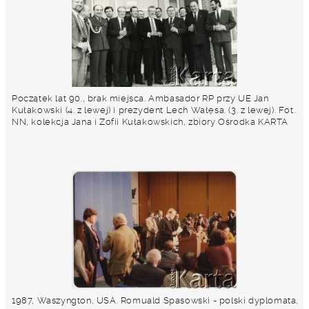
Początek lat 90., brak miejsca. Ambasador RP przy UE Jan
Kułakowski (4. z lewej) i prezydent Lech Wałęsa. (3. z lewej). Fot.
NN, kolekcja Jana i Zofii Kułakowskich, zbiory Ośrodka KARTA
1987, Waszyngton, USA. Romuald Spasowski - polski dyplomata,