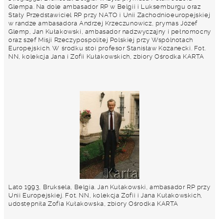
Glempa. Na dole ambasador RP w Belgii i Luksemburgu oraz
Stały Przedstawiciel RP przy NATO i Unii Zachodnioeuropejskiej
w randze ambasadora Andrzej Krzeczunowicz, prymas Józef
Glemp, Jan Kułakowski, ambasador nadzwyczajny i pełnomocny
oraz szef Misji Rzeczypospolitej Polskiej przy Wspólnotach
Europejskich. W środku stoi profesor Stanisław Kozanecki. Fot.
NN, kolekcja Jana i Zofii Kułakowskich, zbiory Ośrodka KARTA
Lato 1993, Bruksela, Belgia. Jan Kułakowski, ambasador RP przy
Unii Europejskiej. Fot. NN, kolekcja Zofii i Jana Kułakowskich,
udostępniła Zofia Kułakowska, zbiory Ośrodka KARTA