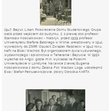
1947, Bejrut, Liban. Poświęcenie Domu Studenckiego. Grupa
osób przed wejściem do budynku, 2. z prawej stoi profesor
Stanisław Kościałkowski - historyk, przed 1939 profesor
Uniwersytetu Stefana Batorego w Wilnie, aresztowany w 1941,
wywieziony do ZSRR. Opuścił Związek Radziecki w 1942 roku,
trafił na Bliski Wschód. Był organizatorem życia kulturalnego,
wydawniczego i szkolnictwa w Teheranie i Bejrucie. W 1950
wyjechał do Anglii, gdzie m.in. wykładał na Polskim
Uniwersytecie w Londynie. Na ławce z lewej Eugenia
Kościałkowska z domu Żelska. Fot. Wacław Loga, udostępnili
Ewa i Stefan Petrusewiczowie, zbiory Ośrodka KARTA