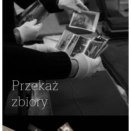
Przekaż
zbiory