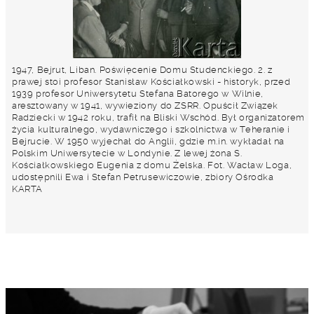
1947, Bejrut, Liban. Poświęcenie Domu Studenckiego. 2. z
prawej stoi profesor Stanisław Kościałkowski - historyk, przed
1939 profesor Uniwersytetu Stefana Batorego w Wilnie,
aresztowany w 1941, wywieziony do ZSRR. Opuścił Związek
Radziecki w 1942 roku, trafił na Bliski Wschód. Był organizatorem
życia kulturalnego, wydawniczego i szkolnictwa w Teheranie i
Bejrucie. W 1950 wyjechał do Anglii, gdzie m.in. wykładał na
Polskim Uniwersytecie w Londynie. Z lewej żona S.
Kościałkowskiego Eugenia z domu Żelska. Fot. Wacław Loga,
udostępnili Ewa i Stefan Petrusewiczowie, zbiory Ośrodka
KARTA