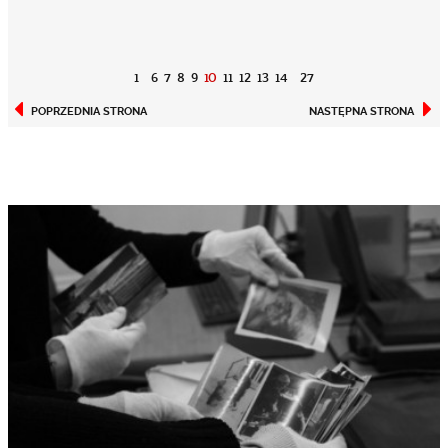
1
6
7
8
9
10
11
12
13
14
27
POPRZEDNIA STRONA
NASTĘPNA STRONA