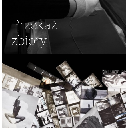
Przekaż
zbiory