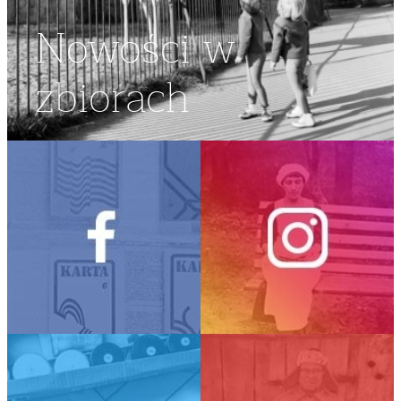
Nowości w
zbiorach