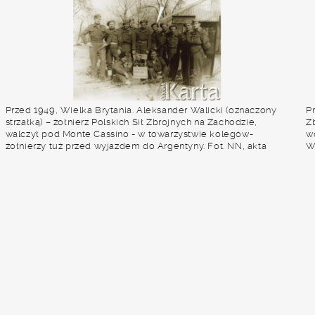
Przed 1949, Wielka Brytania. Aleksander Walicki (oznaczony
Pr
strzałką) – żołnierz Polskich Sił Zbrojnych na Zachodzie,
Z
walczył pod Monte Cassino - w towarzystwie kolegów-
w
żołnierzy tuż przed wyjazdem do Argentyny. Fot. NN, akta
W
Aleksandra Walickiego, zbiory Archiwum Ojców
M
Franciszkanów w Polskiej Misji Katolickiej w Martin Coronado,
B
reprodukcje cyfrowe w Bibliotece Polskiej im. Ignacego
(
Domeyki w Buenos Aires (Biblioteca Polaca Ignacio
W
Domeyko) i w Ośrodku KARTA w Warszawie