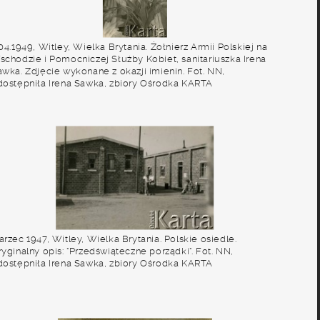
04.1949, Witley, Wielka Brytania. Żołnierz Armii Polskiej na
schodzie i Pomocniczej Służby Kobiet, sanitariuszka Irena
awka. Zdjęcie wykonane z okazji imienin. Fot. NN,
dostępniła Irena Sawka, zbiory Ośrodka KARTA
rzec 1947, Witley, Wielka Brytania. Polskie osiedle.
yginalny opis: "Przedświąteczne porządki". Fot. NN,
dostępniła Irena Sawka, zbiory Ośrodka KARTA