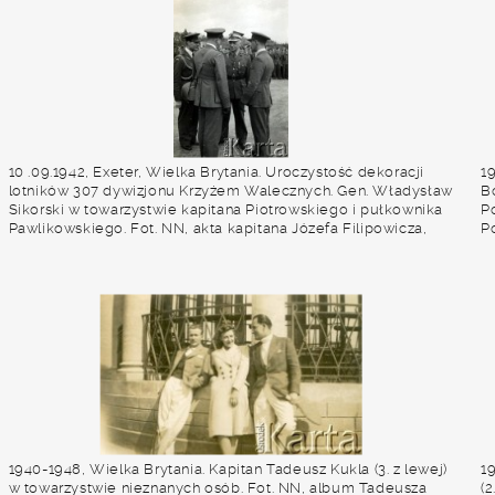
10 .09.1942, Exeter, Wielka Brytania. Uroczystość dekoracji
1
lotników 307 dywizjonu Krzyżem Walecznych. Gen. Władysław
B
Sikorski w towarzystwie kapitana Piotrowskiego i pułkownika
P
Pawlikowskiego. Fot. NN, akta kapitana Józefa Filipowicza,
P
zbiory Archiwum Ojców Franciszkanów w Polskiej Misji
Katolickiej w Martin Coronado, reprodukcje cyfrowe w
Bibliotece Polskiej im. Ignacego Domeyki w Buenos Aires
(Biblioteca Polaca Ignacio Domeyko) i w Ośrodku KARTA w
Warszawie
1940-1948, Wielka Brytania. Kapitan Tadeusz Kukla (3. z lewej)
1
w towarzystwie nieznanych osób. Fot. NN, album Tadeusza
(