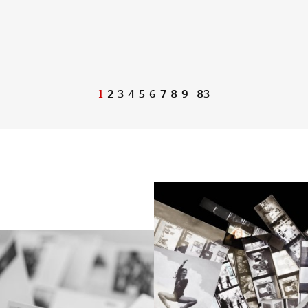
1
2
3
4
5
6
7
8
9
83