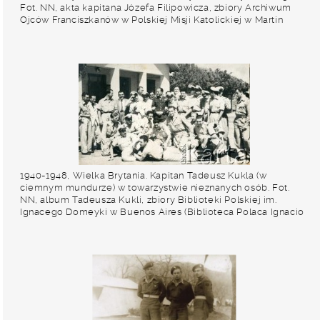
Fot. NN, akta kapitana Józefa Filipowicza, zbiory Archiwum
Ojców Franciszkanów w Polskiej Misji Katolickiej w Martin
Coronado, reprodukcje cyfrowe w Bibliotece Polskiej im.
Ignacego Domeyki w Buenos Aires (Biblioteca Polaca Ignacio
Domeyko) i w Ośrodku KARTA w Warszawie
1940-1948, Wielka Brytania. Kapitan Tadeusz Kukla (w
ciemnym mundurze) w towarzystwie nieznanych osób. Fot.
NN, album Tadeusza Kukli, zbiory Biblioteki Polskiej im.
Ignacego Domeyki w Buenos Aires (Biblioteca Polaca Ignacio
Domeyko)