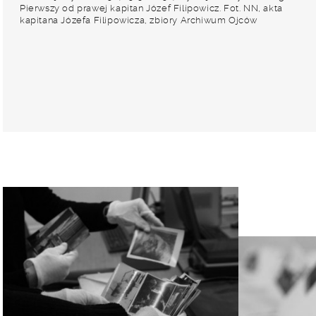
Pierwszy od prawej kapitan Józef Filipowicz. Fot. NN, akta
kapitana Józefa Filipowicza, zbiory Archiwum Ojców
Franciszkanów w Polskiej Misji Katolickiej w Martin Coronado,
reprodukcje cyfrowe w Bibliotece Polskiej im. Ignacego
Domeyki w Buenos Aires (Biblioteca Polaca Ignacio
Domeyko) i w Ośrodku KARTA w Warszawie