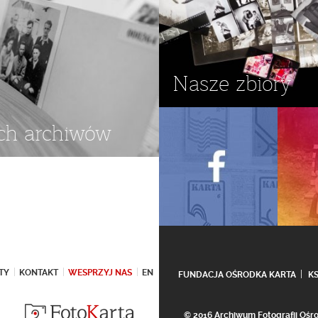
Nasze zbiory
ch archiwów
TY
KONTAKT
WESPRZYJ NAS
EN
FUNDACJA OŚRODKA KARTA
K
© 2016 Archiwum Fotografii Oś