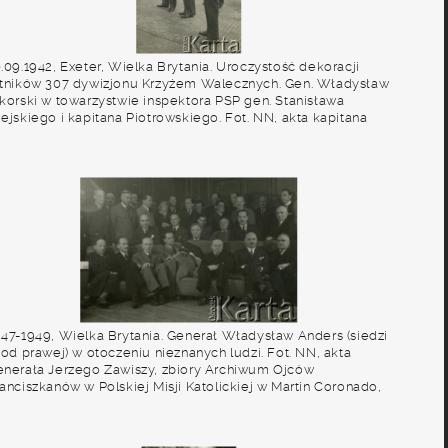
.09.1942, Exeter, Wielka Brytania. Uroczystość dekoracji
otników 307 dywizjonu Krzyżem Walecznych. Gen. Władysław
ikorski w towarzystwie inspektora PSP gen. Stanisława
ejskiego i kapitana Piotrowskiego. Fot. NN, akta kapitana
ózefa Filipowicza, zbiory Archiwum Ojców Franciszkanów w
lskiej Misji Katolickiej w Martin Coronado, reprodukcje
yfrowe w Bibliotece Polskiej im. Ignacego Domeyki w
uenos Aires (Biblioteca Polaca Ignacio Domeyko) i w
środku KARTA w Warszawie
947-1949, Wielka Brytania. Generał Władysław Anders (siedzi
 od prawej) w otoczeniu nieznanych ludzi. Fot. NN, akta
enerała Jerzego Zawiszy, zbiory Archiwum Ojców
anciszkanów w Polskiej Misji Katolickiej w Martin Coronado,
eprodukcje cyfrowe w Bibliotece Polskiej im. Ignacego
omeyki w Buenos Aires (Biblioteca Polaca Ignacio
omeyko) i w Ośrodku KARTA w Warszawie