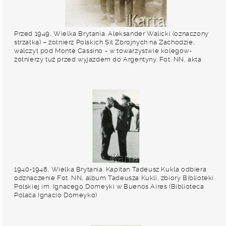
Przed 1949, Wielka Brytania. Aleksander Walicki (oznaczony
strzałką) – żołnierz Polskich Sił Zbrojnych na Zachodzie,
walczył pod Monte Cassino - w towarzystwie kolegów-
żołnierzy tuż przed wyjazdem do Argentyny. Fot. NN, akta
Aleksandra Walickiego, zbiory Archiwum Ojców
Franciszkanów w Polskiej Misji Katolickiej w Martin Coronado,
reprodukcje cyfrowe w Bibliotece Polskiej im. Ignacego
Domeyki w Buenos Aires (Biblioteca Polaca Ignacio
Domeyko) i w Ośrodku KARTA w Warszawie
1940-1948, Wielka Brytania. Kapitan Tadeusz Kukla odbiera
odznaczenie Fot. NN, album Tadeusza Kukli, zbiory Biblioteki
Polskiej im. Ignacego Domeyki w Buenos Aires (Biblioteca
Polaca Ignacio Domeyko)