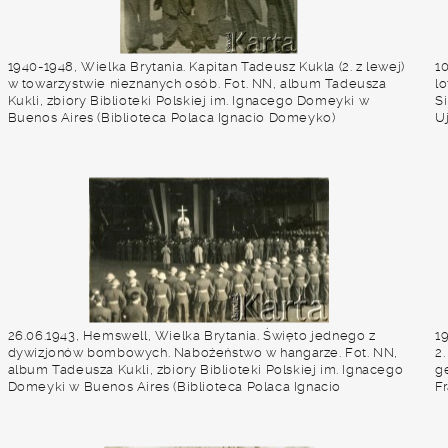
1940-1948, Wielka Brytania. Kapitan Tadeusz Kukla (2. z lewej)
10
w towarzystwie nieznanych osób. Fot. NN, album Tadeusza
l
Kukli, zbiory Biblioteki Polskiej im. Ignacego Domeyki w
S
Buenos Aires (Biblioteca Polaca Ignacio Domeyko)
Uj
J
Po
c
B
O
26.06.1943, Hemswell, Wielka Brytania. Święto jednego z
1
dywizjonów bombowych. Nabożeństwo w hangarze. Fot. NN,
2.
album Tadeusza Kukli, zbiory Biblioteki Polskiej im. Ignacego
g
Domeyki w Buenos Aires (Biblioteca Polaca Ignacio
Fr
Domeyko)
r
D
D