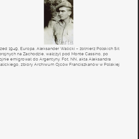
zed 1949, Europa. Aleksander Walicki – żołnierz Polskich Sił
brojnych na Zachodzie, walczył pod Monte Cassino, po
ojnie emigrował do Argentyny. Fot. NN, akta Aleksandra
alickiego, zbiory Archiwum Ojców Franciszkanów w Polskiej
isji Katolickiej w Martin Coronado, reprodukcje cyfrowe w
ibliotece Polskiej im. Ignacego Domeyki w Buenos Aires
Biblioteca Polaca Ignacio Domeyko) i w Ośrodku KARTA w
arszawie