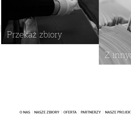
Przekaż zbiory
Z inny
O NAS
NASZE ZBIORY
OFERTA
PARTNERZY
NASZE PROJEK