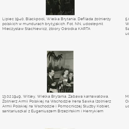
Lipiec 1940, Blackpool, Wielka Brytania. Defilada żołnierzy
5.
polskich w mundurach brytyjskich. Fot. NN, udostępnił
W
Mieczysław Stachiewicz, zbiory Ośrodka KARTA
S
u
13.02.1949, Witley, Wielka Brytania. Zabawa karnawałowa.
Ma
Żołnierz Armii Polskiej na Wschodzie Irena Sawka (żołnierz
Or
Armii Polskiej na Wschodzie i Pomocniczej Służby Kobiet,
u
sanitariuszka) z Eugeniuszem Brzezińskim i Henrykiem
Schmidtem. Fot. NN, udostępniła Irena Sawka, zbiory Ośrodka
KARTA