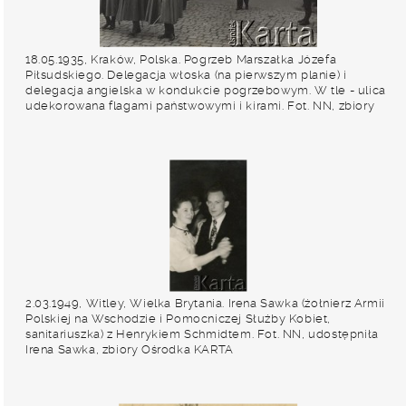
18.05.1935, Kraków, Polska. Pogrzeb Marszałka Józefa
Piłsudskiego. Delegacja włoska (na pierwszym planie) i
delegacja angielska w kondukcie pogrzebowym. W tle - ulica
udekorowana flagami państwowymi i kirami. Fot. NN, zbiory
Ośrodka KARTA, kolekcję zdjęć przekazał Marcin Jabłoński.
2.03.1949, Witley, Wielka Brytania. Irena Sawka (żołnierz Armii
Polskiej na Wschodzie i Pomocniczej Służby Kobiet,
sanitariuszka) z Henrykiem Schmidtem. Fot. NN, udostępniła
Irena Sawka, zbiory Ośrodka KARTA