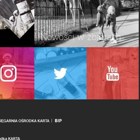
Nowości w zbiorach
BIP
SIĘGARNIA OŚRODKA KARTA
rodka KARTA