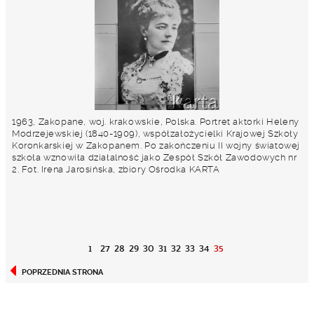
1963, Zakopane, woj. krakowskie, Polska. Portret aktorki Heleny
Modrzejewskiej (1840-1909), współzałożycielki Krajowej Szkoły
Koronkarskiej w Zakopanem. Po zakończeniu II wojny światowej
szkoła wznowiła działalność jako Zespół Szkół Zawodowych nr
2. Fot. Irena Jarosińska, zbiory Ośrodka KARTA
1
27
28
29
30
31
32
33
34
35
POPRZEDNIA STRONA