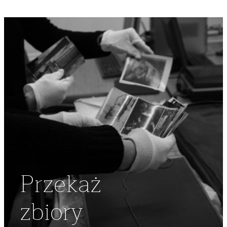
Przekaż
zbiory