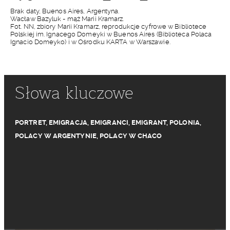
Brak daty, Buenos Aires, Argentyna.
Wacław Bazyluk - mąż Marii Kramarz.
Fot. NN, zbiory Marii Kramarz, reprodukcje cyfrowe w Bibliotece
Polskiej im. Ignacego Domeyki w Buenos Aires (Biblioteca Polaca
Ignacio Domeyko) i w Ośrodku KARTA w Warszawie.
Słowa kluczowe
PORTRET
,
EMIGRACJA
,
EMIGRANCI
,
EMIGRANT
,
POLONIA
,
POLACY W ARGENTYNIE
,
POLACY W CHACO