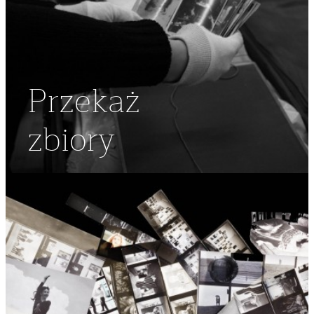
Przekaż
zbiory