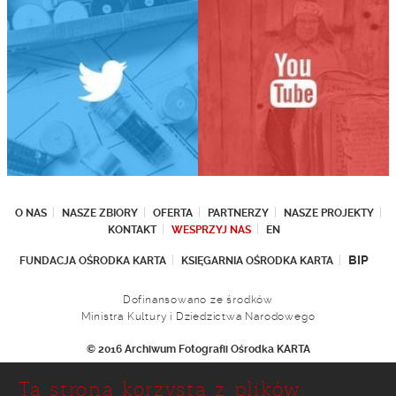
O NAS
NASZE ZBIORY
OFERTA
PARTNERZY
NASZE PROJEKTY
KONTAKT
WESPRZYJ NAS
EN
BIP
FUNDACJA OŚRODKA KARTA
KSIĘGARNIA OŚRODKA KARTA
Dofinansowano ze środków
Ministra Kultury i Dziedzictwa Narodowego
© 2016 Archiwum Fotografii Ośrodka KARTA
Fundacja Ośrodka KARTA
Ta strona korzysta z plików
Ul. Narbutta 29