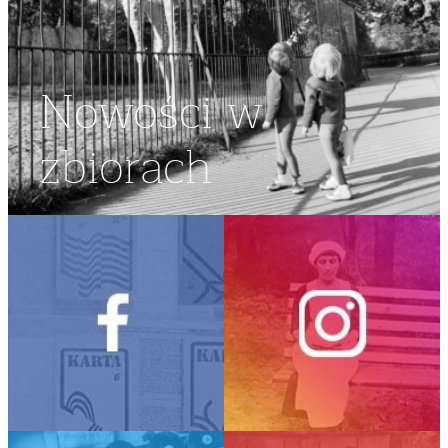
Nowości w
zbiorach