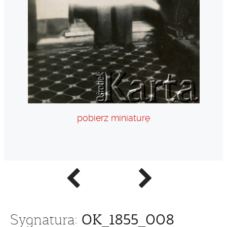
pobierz miniaturę
Poprzednie
Następne
zdjęcie
zdjęcie
OK_1855_008
Sygnatura: