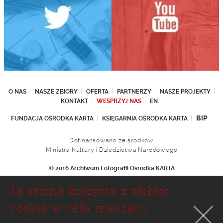
O NAS
NASZE ZBIORY
OFERTA
PARTNERZY
NASZE PROJEKTY
KONTAKT
WESPRZYJ NAS
EN
BIP
FUNDACJA OŚRODKA KARTA
KSIĘGARNIA OŚRODKA KARTA
Dofinansowano ze środków
Ministra Kultury i Dziedzictwa Narodowego
© 2016 Archiwum Fotografii Ośrodka KARTA
Fundacja Ośrodka KARTA
Ta strona korzysta z plików
Ul. Narbutta 29
02-536 Warszawa
cookie w celu realizacji
tel.: (+48 22) 646 36 90
(+48 22) 848 07 12