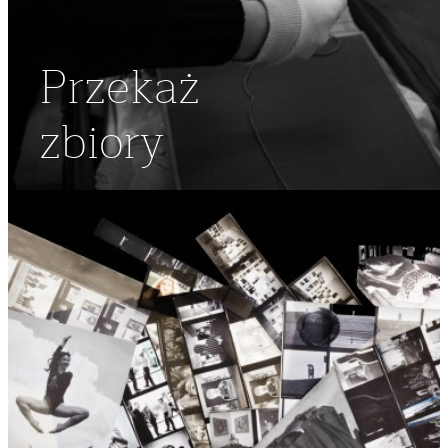
Przekaż
zbiory