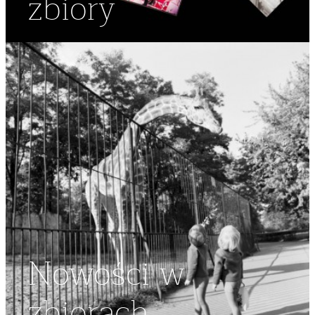
zbiory
Nowości w
zbiorach