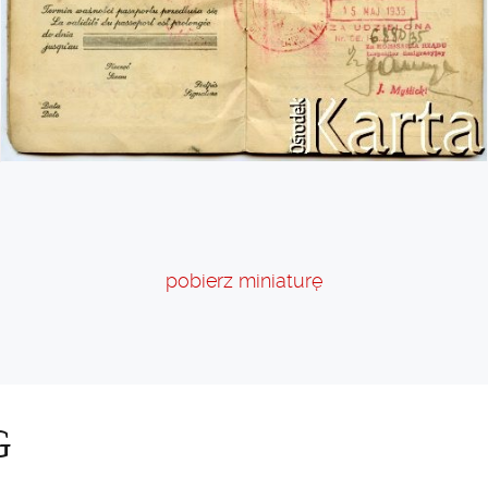
pobierz miniaturę
G