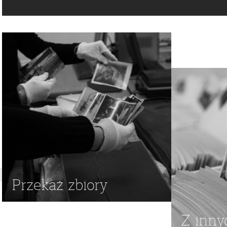
PASZPORTY
,
POLACY W CHACO
Przekaż zbiory
Z inny