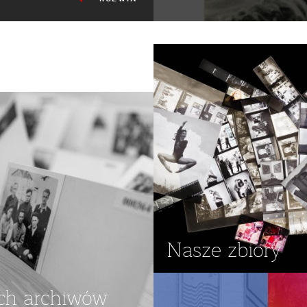
Nasze zbiory
ch archiwów