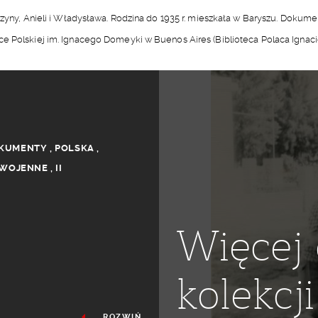
arzyny, Anieli i Władysława. Rodzina do 1935 r. mieszkała w Baryszu. Doku
ece Polskiej im. Ignacego Domeyki w Buenos Aires (Biblioteca Polaca Ign
KUMENTY
,
POLSKA
,
YWOJENNE
,
II
Więcej 
kolekcji
ROZWIŃ