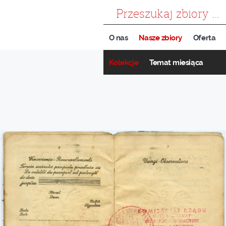
szukaj
O nas
Nasze zbiory
Oferta
Kolekcje
Temat miesiąca