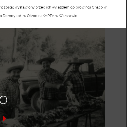
ment został wystawiony przed ich wyjazdem do prowincji Chaco w
acio Domeyko) i w Ośrodku KARTA w Warszawie.
o