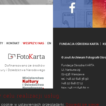
TY
KONTAKT
WESPRZYJ NAS
EN
FUNDACJA OŚRODKA KARTA
K
© 2016 Archiwum Fotografii Oś
Fundacja Ośrodka KARTA
Dofinansowano ze środków
Ul. Narbutta 29
ltury i Dziedzictwa Narodowego
02-536 Warszawa
tel.: (+48 22) 646 36 90
(+48 22) 848 07 12
faks: (+48 22) 646 65 11
e-mail:
foto@karta.org.pl
 celu realizacji usług.
 cookie w ustawieniach przeglądarki.
Dowiedz się więcej