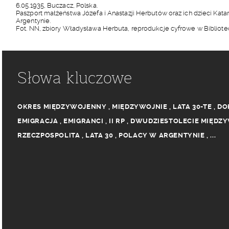
6.05.1935, Buczacz, Polska.
Paszport małżeństwa Józefa i Anastazji Herbutów oraz ich dzieci Kat
Argentynie.
Fot. NN, zbiory Władysława Herbuta, reprodukcje cyfrowe w Bibliot
Słowa kluczowe
OKRES MIĘDZYWOJENNY
,
MIĘDZYWOJNIE
,
LATA 30-TE
,
DO
EMIGRACJA
,
EMIGRANCI
,
II RP
,
DWUDZIESTOLECIE MIĘDZ
RZECZPOSPOLITA
,
LATA 30
,
POLACY W ARGENTYNIE
,
...