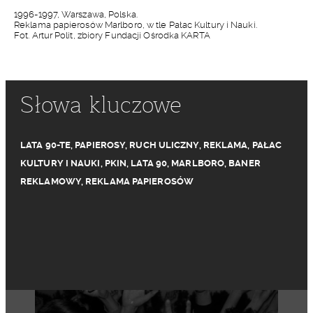
1996-1997, Warszawa, Polska.
Reklama papierosów Marlboro, w tle Pałac Kultury i Nauki.
Fot. Artur Polit, zbiory Fundacji Ośrodka KARTA
Słowa kluczowe
LATA 90-TE
,
PAPIEROSY
,
RUCH ULICZNY
,
REKLAMA
,
PAŁAC
KULTURY I NAUKI
,
PKIN
,
LATA 90
,
MARLBORO
,
BANER
REKLAMOWY
,
REKLAMA PAPIEROSÓW