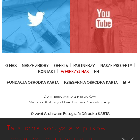
O NAS
NASZE ZBIORY
OFERTA
PARTNERZY
NASZE PROJEKTY
KONTAKT
WESPRZYJ NAS
EN
BIP
FUNDACJA OŚRODKA KARTA
KSIĘGARNIA OŚRODKA KARTA
Dofinansowano ze środków
Ministra Kultury i Dziedzictwa Narodowego
© 2016 Archiwum Fotografii Ośrodka KARTA
Fundacja Ośrodka KARTA
Ta strona korzysta z plików
Ul. Narbutta 29
02-536 Warszawa
cookie w celu realizacji