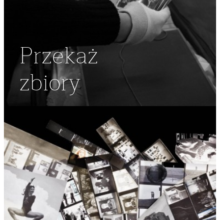
Przekaż
zbiory