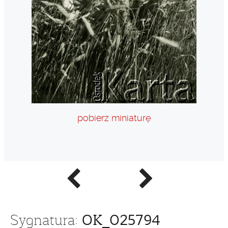
pobierz miniaturę
Poprzednie
Następne
zdjęcie
zdjęcie
OK_025794
Sygnatura: