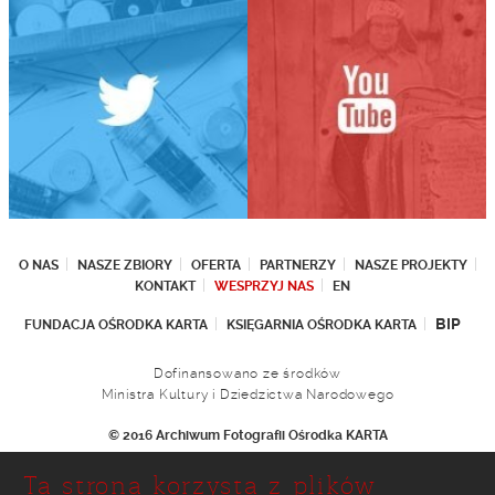
O NAS
NASZE ZBIORY
OFERTA
PARTNERZY
NASZE PROJEKTY
KONTAKT
WESPRZYJ NAS
EN
BIP
FUNDACJA OŚRODKA KARTA
KSIĘGARNIA OŚRODKA KARTA
Dofinansowano ze środków
Ministra Kultury i Dziedzictwa Narodowego
© 2016 Archiwum Fotografii Ośrodka KARTA
Fundacja Ośrodka KARTA
Ta strona korzysta z plików
Ul. Narbutta 29