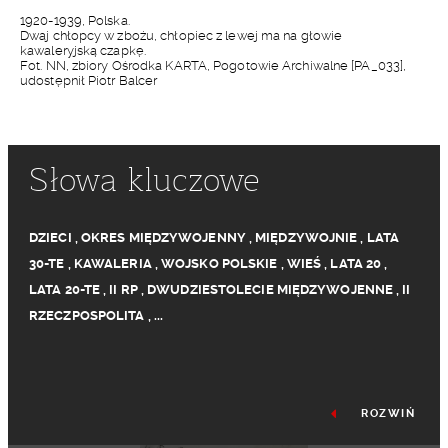
1920-1939, Polska.
Dwaj chłopcy w zbożu, chłopiec z lewej ma na głowie
kawaleryjską czapkę.
Fot. NN, zbiory Ośrodka KARTA, Pogotowie Archiwalne [PA_033],
udostępnił Piotr Balcer
Słowa kluczowe
DZIECI
,
OKRES MIĘDZYWOJENNY
,
MIĘDZYWOJNIE
,
LATA
30-TE
,
KAWALERIA
,
WOJSKO POLSKIE
,
WIEŚ
,
LATA 20
,
LATA 20-TE
,
II RP
,
DWUDZIESTOLECIE MIĘDZYWOJENNE
,
II
RZECZPOSPOLITA
,
...
ROZWIŃ