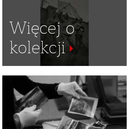
Więcej o
kolekcji
LATA 30
,
LATO
,
CZAPKA
,
WAKACJE
,
UMUNDUROWANIE
,
ZBOŻE
,
WOJSKOWA CZAPKA