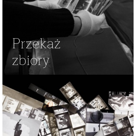
Przekaż
zbiory