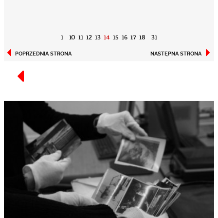
1
10
11
12
13
14
15
16
17
18
31
POPRZEDNIA STRONA
NASTĘPNA STRONA