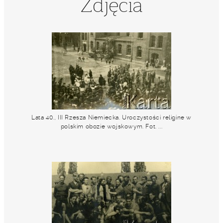
Zdjęcia
Lata 40., III Rzesza Niemiecka. Uroczystości religine w
polskim obozie wojskowym. Fot. ...