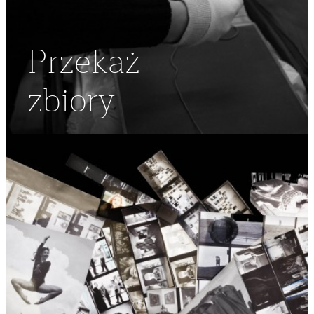
Przekaż
zbiory