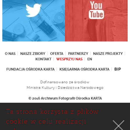
O NAS
NASZE ZBIORY
OFERTA
PARTNERZY
NASZE PROJEKTY
KONTAKT
WESPRZYJ NAS
EN
BIP
FUNDACJA OŚRODKA KARTA
KSIĘGARNIA OŚRODKA KARTA
Dofinansowano ze środków
Ministra Kultury i Dziedzictwa Narodowego
© 2016 Archiwum Fotografii Ośrodka KARTA
Fundacja Ośrodka KARTA
Ta strona korzysta z plików
Ul. Narbutta 29
02-536 Warszawa
cookie w celu realizacji
tel.: (+48 22) 646 36 90
(+48 22) 848 07 12