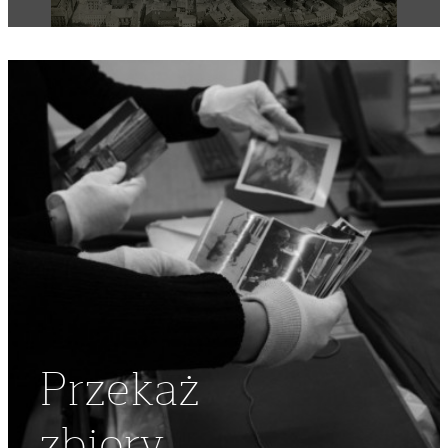
SAKRALNA
,
WAWEL
,
BUDYNKI
,
ZABYTKI
,
BUDOWNICTWO
,
ZABYTEK
,
URBANISTYKA
,
FOTOGRAFIA LOTNICZA
,
ZDJĘCIE LOTNICZE
,
BAZYLIKA ARCHIKATEDRALNA ŚW
STANISŁAWA I ŚW WACŁAWA
Przekaż
zbiory