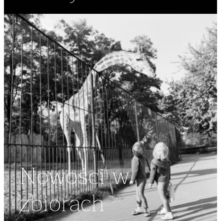
Nowości w
zbiorach