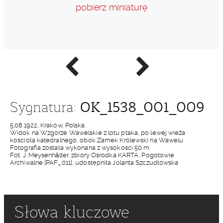
pobierz miniaturę
Poprzednie
Następne
zdjęcie
zdjęcie
OK_1538_001_009
Sygnatura:
5.08.1922, Kraków, Polska.
Widok na Wzgórze Wawelskie z lotu ptaka, po lewej wieża
kościoła katedralnego, obok Zamek Królewski na Wawelu.
Fotografia została wykonana z wysokości 50 m.
Fot. J. Meysenhälter, zbiory Ośrodka KARTA, Pogotowie
Archiwalne [PAF_011], udostępniła Jolanta Szczudłowska
Słowa kluczowe