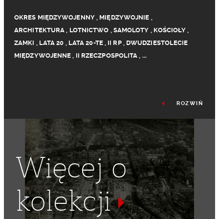
OKRES MIĘDZYWOJENNY
,
MIĘDZYWOJNIE
,
ARCHITEKTURA
,
LOTNICTWO
,
SAMOLOTY
,
KOŚCIOŁY
,
ZAMKI
,
LATA 20
,
LATA 20-TE
,
II RP
,
DWUDZIESTOLECIE
MIĘDZYWOJENNE
,
II RZECZPOSPOLITA
,
...
ROZWIŃ
Więcej o
kolekcji
KATEDRA
,
SAMOLOT
,
PANORAMA
,
ARCHITEKTURA