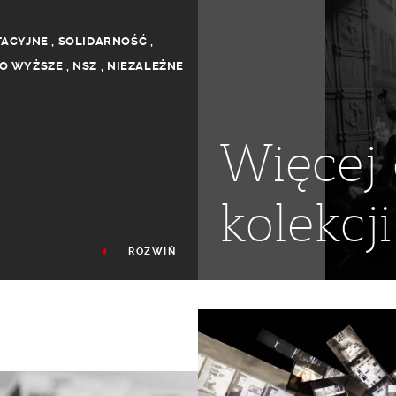
TACYJNE
,
SOLIDARNOŚĆ
,
O WYŻSZE
,
NSZ
,
NIEZALEŻNE
Więcej 
kolekcji
ROZWIŃ