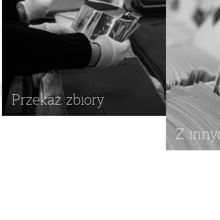
Przekaż zbiory
Z inny