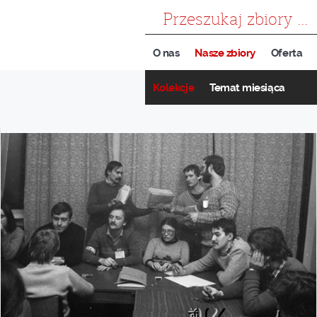
szukaj
O nas
Nasze zbiory
Oferta
Kolekcje
Temat miesiąca