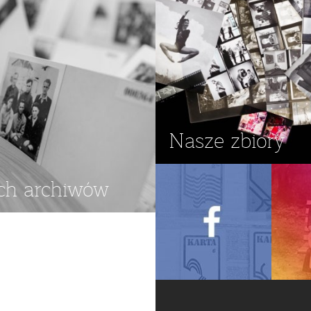
Nasze zbiory
ch archiwów