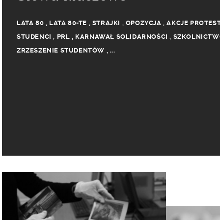
LATA 80
,
LATA 80-TE
,
STRAJKI
,
OPOZYCJA
,
AKCJE PROTES
STUDENCI
,
PRL
,
KARNAWAŁ SOLIDARNOŚCI
,
SZKOLNICTW
ZRZESZENIE STUDENTÓW
,
...
SZKOŁA GŁÓWNA GOSPODARSTWA WIEJSKIEGO