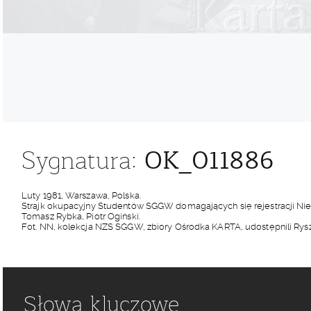
OK_011886
Sygnatura:
Luty 1981, Warszawa, Polska.
Strajk okupacyjny Studentów SGGW domagających się rejestracji Niez
Tomasz Rybka, Piotr Ogiński.
Fot. NN, kolekcja NZS SGGW, zbiory Ośrodka KARTA, udostępnili Rysz
Słowa kluczowe