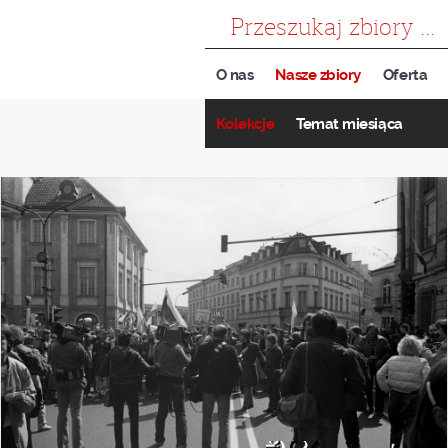
szukaj
O nas
Nasze zbiory
Oferta
Kolekcje
Temat miesiąca