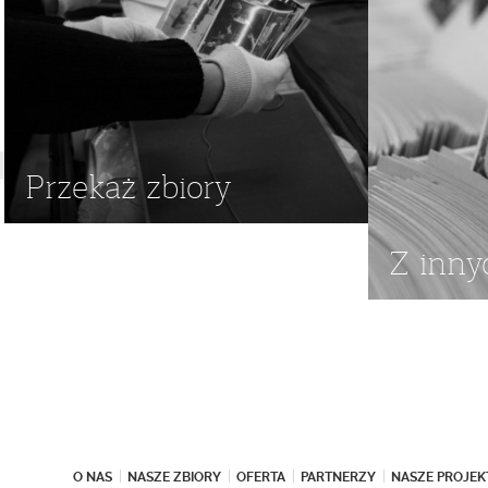
Przekaż zbiory
Z inny
O NAS
NASZE ZBIORY
OFERTA
PARTNERZY
NASZE PROJEK