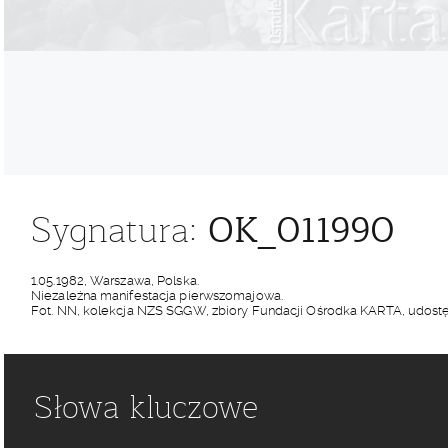
OK_011990
Sygnatura:
1.05.1982, Warszawa, Polska.
Niezależna manifestacja pierwszomajowa.
Fot. NN, kolekcja NZS SGGW, zbiory Fundacji Ośrodka KARTA, udostęp
Słowa kluczowe