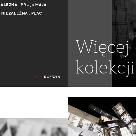
ZALEŻNA
,
PRL
,
1 MAJA
,
 NIEZALEŻNA
,
PLAC
Więcej 
kolekcji
ROZWIŃ