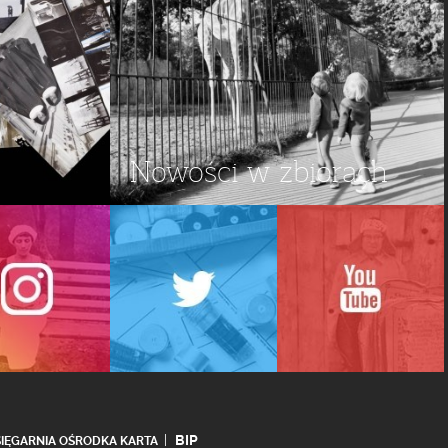
Nowości w zbiorach
BIP
SIĘGARNIA OŚRODKA KARTA