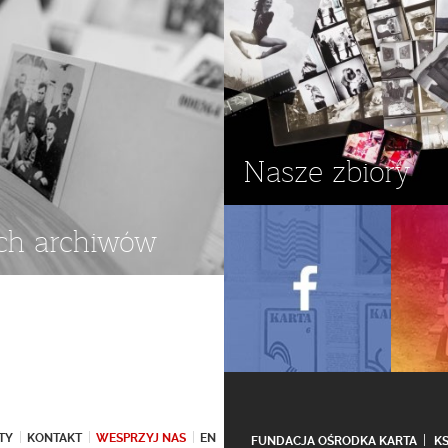
Nasze zbiory
ch archiwów
TY
KONTAKT
WESPRZYJ NAS
EN
FUNDACJA OŚRODKA KARTA
K