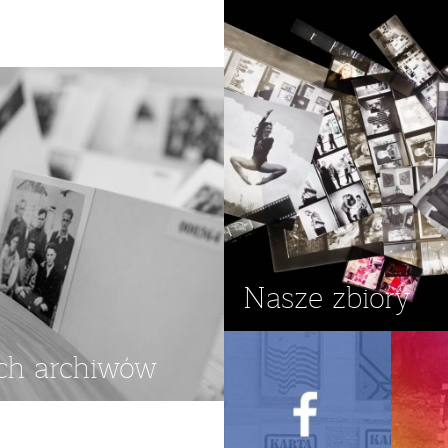
Nasze zbiory
ch archiwów