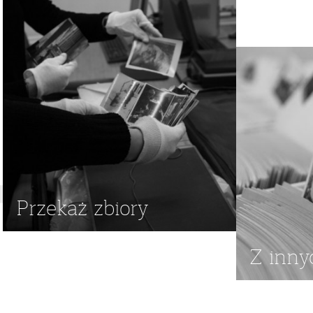
Przekaż zbiory
Z inny