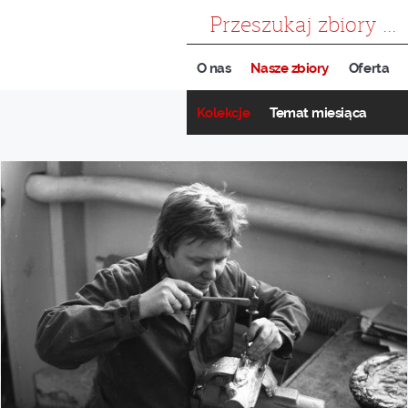
szukaj
O nas
Nasze zbiory
Oferta
Kolekcje
Temat miesiąca