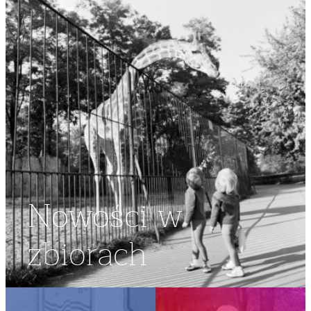
Nowości w
zbiorach