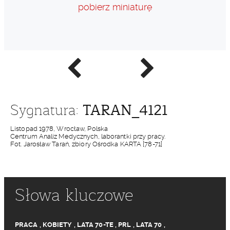
pobierz miniaturę
Poprzednie
Następne
zdjęcie
zdjęcie
TARAN_4121
Sygnatura:
Listopad 1978, Wrocław, Polska
Centrum Analiz Medycznych, laborantki przy pracy.
Fot. Jarosław Tarań, zbiory Ośrodka KARTA [78-71]
Słowa kluczowe
PRACA
,
KOBIETY
,
LATA 70-TE
,
PRL
,
LATA 70
,