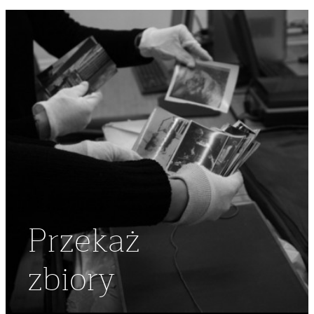
Przekaż
zbiory