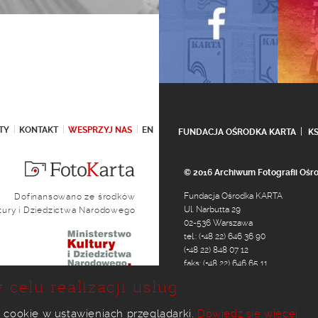
TY
KONTAKT
WESPRZYJ NAS
EN
FUNDACJA OŚRODKA KARTA
K
© 2016 Archiwum Fotografii Oś
Fundacja Ośrodka KARTA
Dofinansowano ze środków
Ul. Narbutta 29
ltury i Dziedzictwa Narodowego
02-536 Warszawa
tel.: (+48 22) 646 36 90
(+48 22) 848 07 12
faks: (+48 22) 646 65 11
e-mail:
foto@karta.org.pl
 celu realizacji usług.
 cookie w ustawieniach przeglądarki.
Dowiedz się więcej