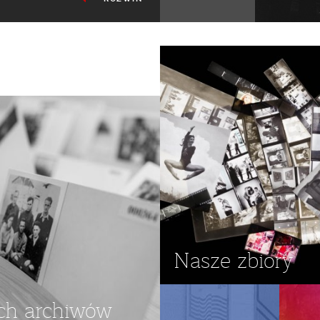
STANY ZJEDNOCZONE
AU
,
GERALD FORD
,
Nasze zbiory
ch archiwów