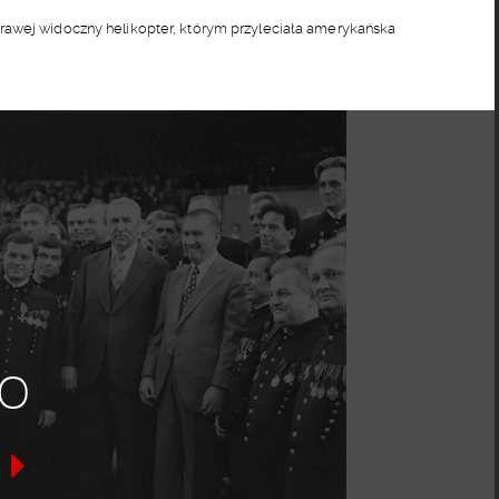
rawej widoczny helikopter, którym przyleciała amerykańska
o