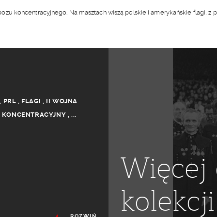
u koncentracyjnego. Na masztach wiszą polskie i amerykańskie flagi, z p
,
PRL
,
FLAGI
,
II WOJNA
 KONCENTRACYJNY
,
...
Więcej 
kolekcji
ROZWIŃ