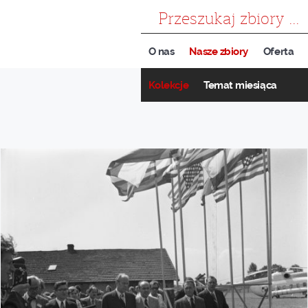
szukaj
O nas
Nasze zbiory
Oferta
Kolekcje
Temat miesiąca