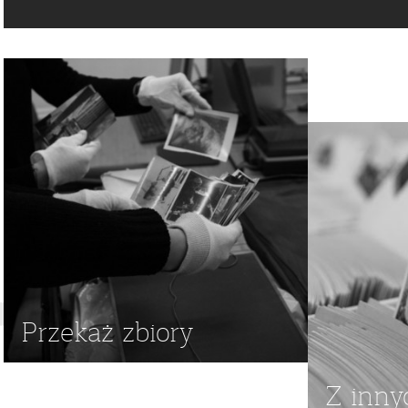
OBOZY KONCENTRACYJNE
,
ŚMIGŁOWIEC
,
OBÓZ ZAGŁADY
,
AMERYKI PÓŁNOCNEJ
,
HELIKOPTER
,
AUSCHWITZ-BIRKEN
DELEGACJA AMERYKAŃSKA
Przekaż zbiory
Z inny