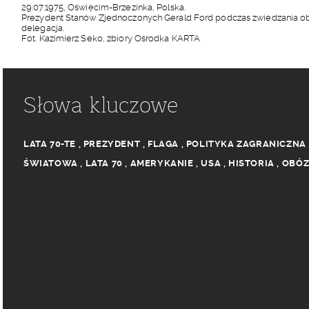
29.07.1975, Oświęcim-Brzezinka, Polska.
Prezydent Stanów Zjednoczonych Gerald Ford podczas zwiedzania oboz
delegacja.
Fot. Kazimierz Seko, zbiory Ośrodka KARTA
Słowa kluczowe
LATA 70-TE
,
PREZYDENT
,
FLAGA
,
POLITYKA ZAGRANICZNA
ŚWIATOWA
,
LATA 70
,
AMERYKANIE
,
USA
,
HISTORIA
,
OBÓZ