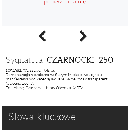
pobierz miniaturę
Poprzednie
Następne
zdjęcie
zdjęcie
CZARNOCKI_250
Sygnatura:
1.05.1982, Warszawa, Polska.
Demonstracja niezależna na Starym Mieście. Na zdjęciu:
manifestanci pod katedrą św. Jana. W tle widać transparent:
"Uwolnić Lecha".
Fot. Maciej Czarnocki, zbiory Ośrodka KARTA
Słowa kluczowe