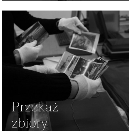
NIEZALEŻNE
,
STARE MIASTO
,
DEMONSTRACJA
,
KATEDRA
ŚW JANA
,
ZAJĄCZKI
,
ZAMEK KRÓLEWSKI
,
ZAJĄCZEK
Przekaż
zbiory