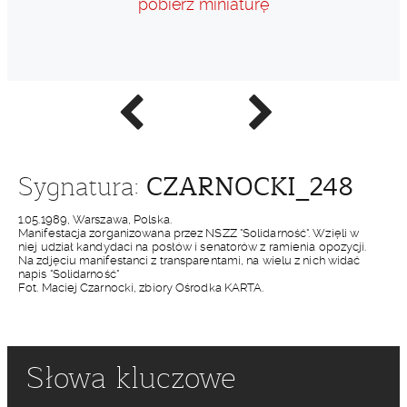
pobierz miniaturę
Poprzednie
Następne
zdjęcie
zdjęcie
CZARNOCKI_248
Sygnatura:
1.05.1989, Warszawa, Polska.
Manifestacja zorganizowana przez NSZZ "Solidarność". Wzięli w
niej udział kandydaci na posłów i senatorów z ramienia opozycji.
Na zdjęciu manifestanci z transparentami, na wielu z nich widać
napis "Solidarność"
Fot. Maciej Czarnocki, zbiory Ośrodka KARTA.
Słowa kluczowe