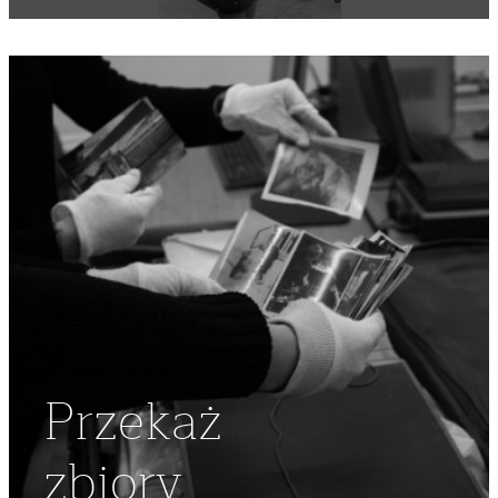
DEMONSTRACJA
,
NSZZ "SOLIDARNOŚĆ"
,
4 CZERWCA
,
1989
Przekaż
zbiory