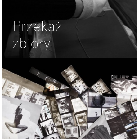
Przekaż
zbiory