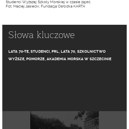
Studenci Wyższej Szkoły Morskiej w czasie zajęć.
Fot. Maciej Jasiecki, Fundacja Ośrodka KARTA
Słowa kluczowe
LATA 70-TE
,
STUDENCI
,
PRL
,
LATA 70
,
SZKOLNICTWO
WYŻSZE
,
POMORZE
,
AKADEMIA MORSKA W SZCZECINIE