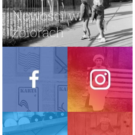
Nowości w
zbiorach