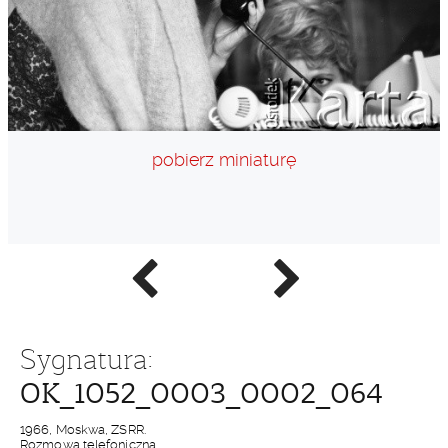
pobierz miniaturę
Poprzednie
Następne
zdjęcie
zdjęcie
Sygnatura:
OK_1052_0003_0002_064
1966, Moskwa, ZSRR.
Rozmowa telefoniczna.