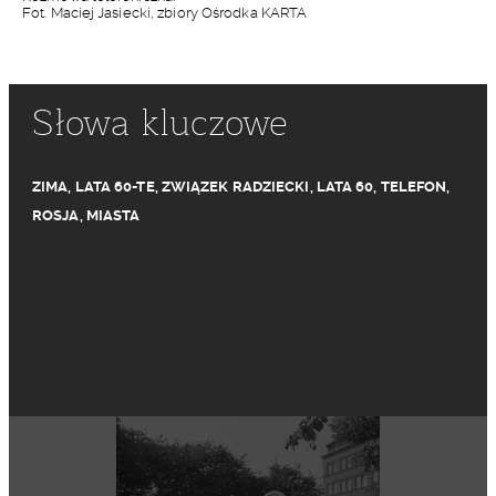
Fot. Maciej Jasiecki, zbiory Ośrodka KARTA
Słowa kluczowe
ZIMA
,
LATA 60-TE
,
ZWIĄZEK RADZIECKI
,
LATA 60
,
TELEFON
,
ROSJA
,
MIASTA