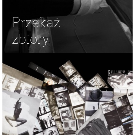
Przekaż
zbiory