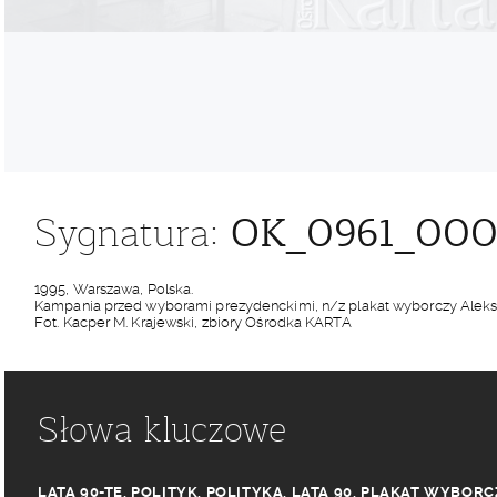
OK_0961_000
Sygnatura:
1995, Warszawa, Polska.
Kampania przed wyborami prezydenckimi, n/z plakat wyborczy Aleks
Fot. Kacper M. Krajewski, zbiory Ośrodka KARTA
Słowa kluczowe
LATA 90-TE
,
POLITYK
,
POLITYKA
,
LATA 90
,
PLAKAT WYBORC