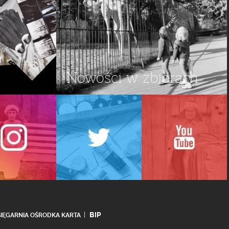
Nowości w zbiorach
BIP
SIĘGARNIA OŚRODKA KARTA