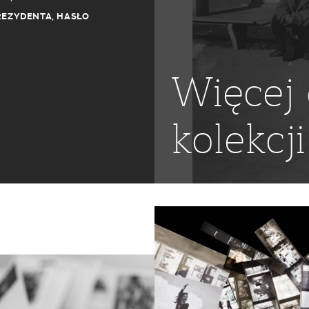
REZYDENTA
,
HASŁO
Więcej 
kolekcji