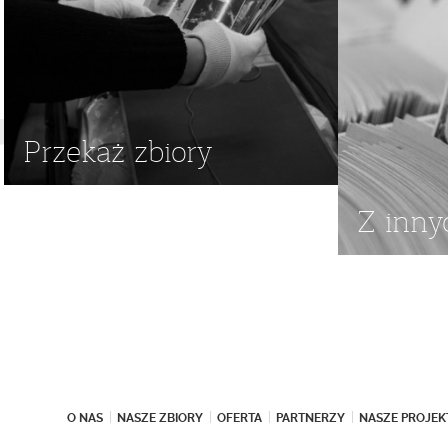
Przekaż zbiory
Z inny
O NAS
NASZE ZBIORY
OFERTA
PARTNERZY
NASZE PROJEK