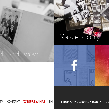
Nasze zbiory
ch archiwów
TY
KONTAKT
WESPRZYJ NAS
EN
FUNDACJA OŚRODKA KARTA
K