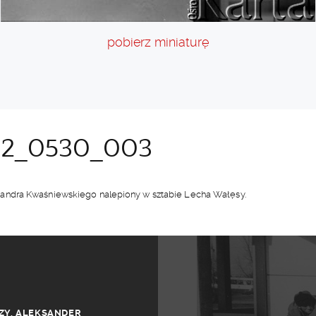
pobierz miniaturę
2_0530_003
andra Kwaśniewskiego nalepiony w sztabie Lecha Wałęsy.
ZY
,
ALEKSANDER