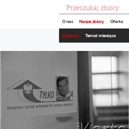
szukaj
O nas
Nasze zbiory
Oferta
Kolekcje
Temat miesiąca