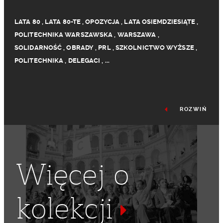
LATA 80
,
LATA 80-TE
,
OPOZYCJA
,
LATA OSIEMDZIESIĄTE
,
POLITECHNIKA WARSZAWSKA
,
WARSZAWA
,
SOLIDARNOŚĆ
,
OBRADY
,
PRL
,
SZKOLNICTWO WYŻSZE
,
POLITECHNIKA
,
DELEGACI
,
...
ROZWIŃ
Więcej o
kolekcji
OPOZYCJONIŚCI
,
NSZZ "SOLIDARNOŚĆ"
,
ZEBRANIE
,