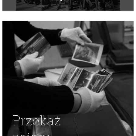
DELEGAT
,
REGION MAZOWSZE
,
II WALNE ZEBRANIE
DELEGATÓW NSZZ "SOLIDARNOŚĆ" REGIONU MAZOWS
,
II
WZD NSZZ "SOLIDARNOŚĆ" REGIONU MAZOWSZE
,
MAZOWSZE
,
AULA
Przekaż