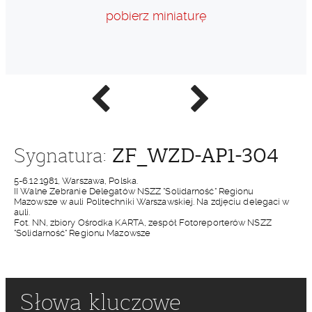
pobierz miniaturę
Poprzednie
Następne
zdjęcie
zdjęcie
ZF_WZD-AP1-304
Sygnatura:
5-6.12.1981, Warszawa, Polska.
II Walne Zebranie Delegatów NSZZ "Solidarność" Regionu
Mazowsze w auli Politechniki Warszawskiej. Na zdjęciu delegaci w
auli.
Fot. NN, zbiory Ośrodka KARTA, zespół Fotoreporterów NSZZ
"Solidarność" Regionu Mazowsze
Słowa kluczowe