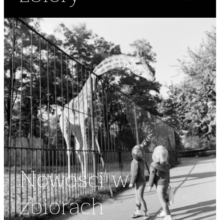
Nowości w
zbiorach