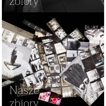
zbiory
Nasze
zbiory