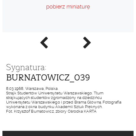
pobierz miniaturę
Poprzednie
Następne
zdjęcie
zdjęcie
Sygnatura:
BURNATOWICZ_039
8.03.1968, Warszawa, Polska.
Strajk Studentów Uniwersytetu Warszawskiego. Tłum
strajkujących studentów zgromadzony na dziedzińcu
Uniwersytetu Warszawskiego i przed Bramą Główną. Fotografia
wykonana z okna budynku Akademii Sztuk Pięknych.
Fot. Krzysztof Burnatowicz, zbiory Ośrodka KARTA