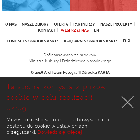
O NAS
NASZE ZBIORY
OFERTA
PARTNERZY
NASZE PROJEKTY
KONTAKT
WESPRZYJ NAS
EN
BIP
FUNDACJA OŚRODKA KARTA
KSIĘGARNIA OŚRODKA KARTA
Dofinansowano ze środków
Ministra Kultury i Dziedzictwa Narodowego
© 2016 Archiwum Fotografii Ośrodka KARTA
Fundacja Ośrodka KARTA
Ta strona korzysta z plików
Ul. Narbutta 29
02-536 Warszawa
cookie w celu realizacji
tel.: (+48 22) 646 36 90
usług.
(+48 22) 848 07 12
faks: (+48 22) 646 65 11
e-mail:
foto@karta.org.pl
Możesz określić warunki przechowywania lub
dostępu do cookie w ustawieniach
realizacja:
Ideo
przeglądarki.
Dowiedz się więcej