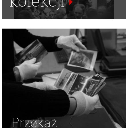
kolekcji
STUDENT
,
LATA 60
,
SZKOLNICTWO WYŻSZE
,
MILICJANT
,
MO
,
KRAKOWSKIE PRZEDMIEŚCIE
,
AKADEMIA SZTUK
PIĘKNYCH
,
ASP
,
WYŻSZE UCZELNIE
,
WYŻSZA UCZELNIA
,
WYDARZENIA MARCOWE
,
MARZEC 1968
,
SŁUŻBA
BEZPIECZEŃSTWA
,
STRAJK STUDENCKI
Przekaż