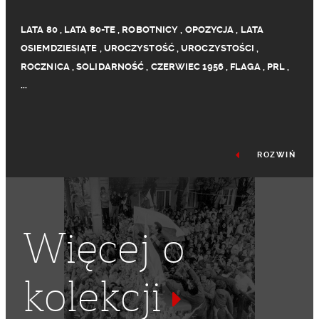
LATA 80
,
LATA 80-TE
,
ROBOTNICY
,
OPOZYCJA
,
LATA
OSIEMDZIESIĄTE
,
UROCZYSTOŚĆ
,
UROCZYSTOŚCI
,
ROCZNICA
,
SOLIDARNOŚĆ
,
CZERWIEC 1956
,
FLAGA
,
PRL
,
...
ROZWIŃ
Więcej o
kolekcji
ROCZNICE
,
FLAGA BIAŁO-CZERWONA
,
KWIATY
,
WIENIEC
,