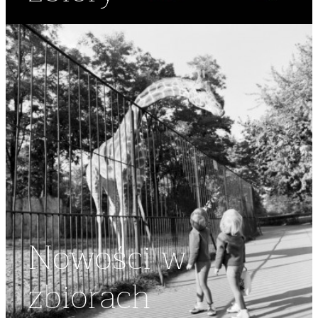
Nowości w
zbiorach