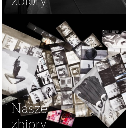
zbiory
Nasze
zbiory