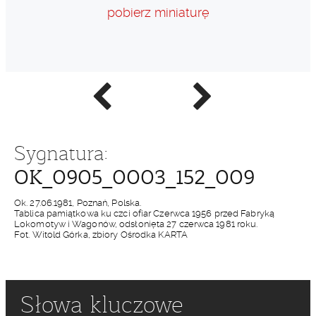
pobierz miniaturę
Poprzednie
Następne
zdjęcie
zdjęcie
Sygnatura:
OK_0905_0003_152_009
Ok. 27.06.1981, Poznań, Polska.
Tablica pamiątkowa ku czci ofiar Czerwca 1956 przed Fabryką
Lokomotyw i Wagonów, odsłonięta 27 czerwca 1981 roku.
Fot. Witold Górka, zbiory Ośrodka KARTA
Słowa kluczowe