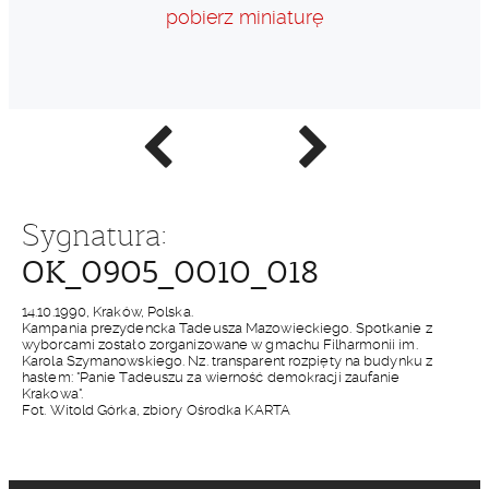
pobierz miniaturę
Poprzednie
Następne
zdjęcie
zdjęcie
Sygnatura:
OK_0905_0010_018
14.10.1990, Kraków, Polska.
Kampania prezydencka Tadeusza Mazowieckiego. Spotkanie z
wyborcami zostało zorganizowane w gmachu Filharmonii im.
Karola Szymanowskiego. Nz. transparent rozpięty na budynku z
hasłem: "Panie Tadeuszu za wierność demokracji zaufanie
Krakowa".
Fot. Witold Górka, zbiory Ośrodka KARTA