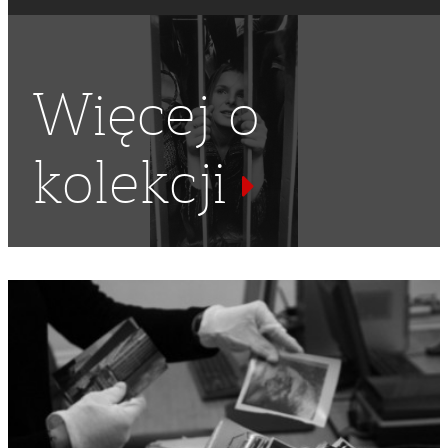
Więcej o
kolekcji
MANIFESTACJE NIEZALEŻNE
,
1 MAJA
,
ŚWIĘTO PRACY
,
ŚWIĘTA
,
ŚWIĘTO
,
MIASTO
,
STARÓWKA
,
ZOMO
,
MILICJA
,
DEMONSTRACJA NIEZALEŻNA
,
DEMONSTRACJE
NIEZALEŻNE
,
STARE MIASTO
,
ZAMIESZKI
,
DEMONSTRACJA
,
NSZZ "SOLIDARNOŚĆ"
,
GAZ
,
STARCIA