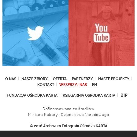
O NAS
NASZE ZBIORY
OFERTA
PARTNERZY
NASZE PROJEKTY
KONTAKT
WESPRZYJ NAS
EN
BIP
FUNDACJA OŚRODKA KARTA
KSIĘGARNIA OŚRODKA KARTA
Dofinansowano ze środków
Ministra Kultury i Dziedzictwa Narodowego
© 2016 Archiwum Fotografii Ośrodka KARTA
Fundacja Ośrodka KARTA