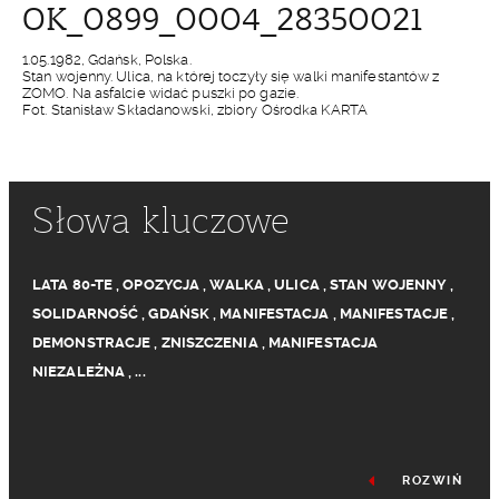
OK_0899_0004_28350021
1.05.1982, Gdańsk, Polska.
Stan wojenny. Ulica, na której toczyły się walki manifestantów z
ZOMO. Na asfalcie widać puszki po gazie.
Fot. Stanisław Składanowski, zbiory Ośrodka KARTA
Słowa kluczowe
LATA 80-TE
,
OPOZYCJA
,
WALKA
,
ULICA
,
STAN WOJENNY
,
SOLIDARNOŚĆ
,
GDAŃSK
,
MANIFESTACJA
,
MANIFESTACJE
,
DEMONSTRACJE
,
ZNISZCZENIA
,
MANIFESTACJA
NIEZALEŻNA
,
...
ROZWIŃ