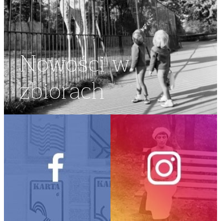
Nowości w
zbiorach