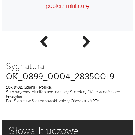
pobierz miniaturę
Poprzednie
Następne
zdjęcie
zdjęcie
Sygnatura:
OK_0899_0004_28350019
1.05.1982, Gdańsk, Polska.
Stan wojenny. Manifestanci na ulicy Szerokiej. W tle widać sklep z
tekstyliami.
Fot. Stanisław Składanowski, zbiory Ośrodka KARTA
Słowa kluczowe