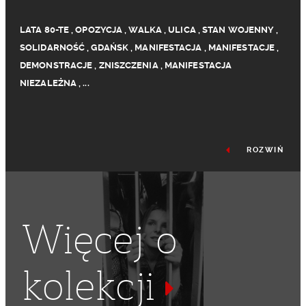
LATA 80-TE
,
OPOZYCJA
,
WALKA
,
ULICA
,
STAN WOJENNY
,
SOLIDARNOŚĆ
,
GDAŃSK
,
MANIFESTACJA
,
MANIFESTACJE
,
DEMONSTRACJE
,
ZNISZCZENIA
,
MANIFESTACJA
NIEZALEŻNA
,
...
ROZWIŃ
Więcej o
kolekcji
MANIFESTACJE NIEZALEŻNE
,
1 MAJA
,
ŚWIĘTO PRACY
,