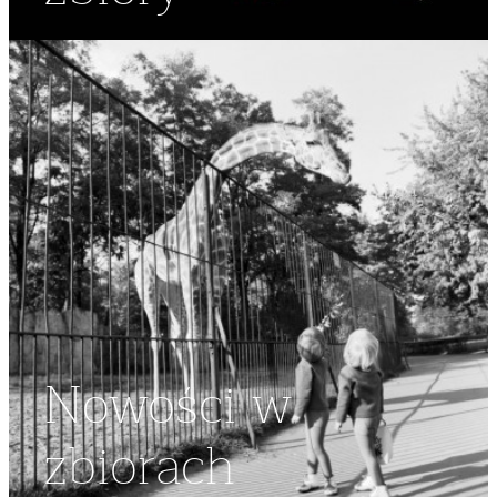
Nowości w
zbiorach