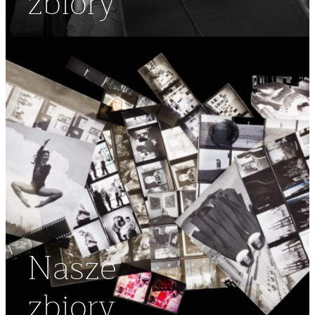
zbiory
Nasze
zbiory