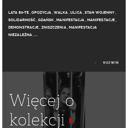
LATA 80-TE
,
OPOZYCJA
,
WALKA
,
ULICA
,
STAN WOJENNY
,
SOLIDARNOŚĆ
,
GDAŃSK
,
MANIFESTACJA
,
MANIFESTACJE
,
DEMONSTRACJE
,
ZNISZCZENIA
,
MANIFESTACJA
NIEZALEŻNA
,
...
ROZWIŃ
Więcej o
kolekcji
MANIFESTACJE NIEZALEŻNE
,
1 MAJA
,
ŚWIĘTO PRACY
,