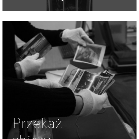
ŚWIĘTA
,
ŚWIĘTO
,
MIASTO
,
STARÓWKA
,
ZOMO
,
MILICJA
,
DEMONSTRACJA NIEZALEŻNA
,
DEMONSTRACJE
NIEZALEŻNE
,
STARE MIASTO
,
ULICE
,
ZAMIESZKI
,
GAZ
ŁZAWIĄCY
,
DEMONSTRACJA
,
NSZZ "SOLIDARNOŚĆ"
,
GAZ
,
STARCIA
,
MASKA GAZOWA
Przekaż