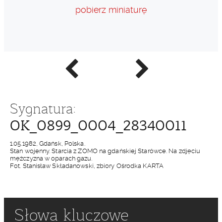
pobierz miniaturę
Poprzednie
Następne
zdjęcie
zdjęcie
Sygnatura:
OK_0899_0004_28340011
1.05.1982, Gdańsk, Polska.
Stan wojenny. Starcia z ZOMO na gdańskiej Starówce. Na zdjęciu
mężczyzna w oparach gazu.
Fot. Stanisław Składanowski, zbiory Ośrodka KARTA
Słowa kluczowe