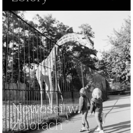
Nowości w
zbiorach