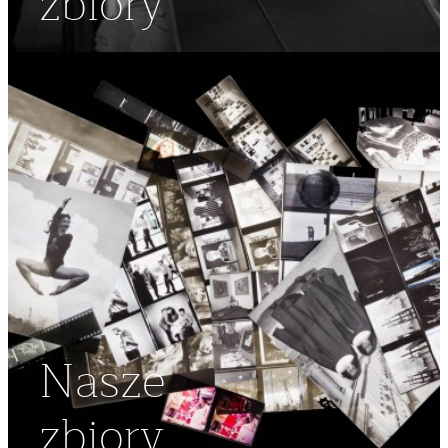
zbiory
Nasze
zbiory