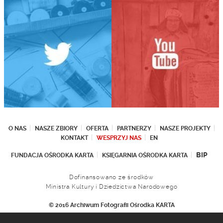
O NAS
NASZE ZBIORY
OFERTA
PARTNERZY
NASZE PROJEKTY
KONTAKT
WESPRZYJ NAS
EN
BIP
FUNDACJA OŚRODKA KARTA
KSIĘGARNIA OŚRODKA KARTA
Dofinansowano ze środków
Ministra Kultury i Dziedzictwa Narodowego
© 2016 Archiwum Fotografii Ośrodka KARTA
Fundacja Ośrodka KARTA