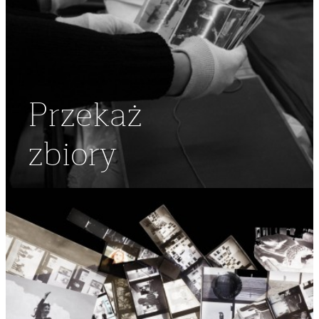
Przekaż
zbiory