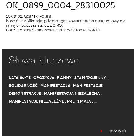
OK_0899_0004_28310025
1.05.1982, Gdańsk, Polska.
Kościół św. Mikołaja, gdzie zorganizowano punkt opatrunkowy dla
rannych podczas starć z ZOMO.
Fot. Stanisław Składanowski, zbiory Ośrodka KARTA
Słowa kluczowe
LATA 80-TE
,
OPOZYCJA
,
RANNY
,
STAN WOJENNY
,
SOLIDARNOŚĆ
,
MANIFESTACJA
,
MANIFESTACJE
,
DEMONSTRACJE
,
MANIFESTACJA NIEZALEŻNA
,
MANIFESTACJE NIEZALEŻNE
,
PRL
,
1 MAJA
,
...
ROZWIŃ