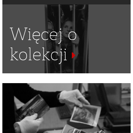
Więcej o
kolekcji
ŚWIĘTO PRACY
,
ŚWIĘTA
,
KOŚCIOŁY
,
SŁUŻBA ZDROWIA
,
KOŚCIÓŁ
,
ŚWIĘTO
,
MEDYCYNA
,
POMOC
,
DEMONSTRACJA
NIEZALEŻNA
,
DEMONSTRACJE NIEZALEŻNE
,
DEMONSTRACJA
,
NSZZ "SOLIDARNOŚĆ"
,
KOŚCIÓŁ ŚW
MIKOŁAJA
,
STARCIA
,
WALKI
,
KREW