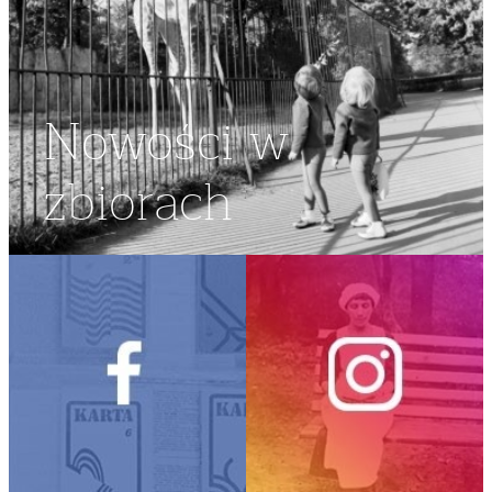
Nowości w
zbiorach