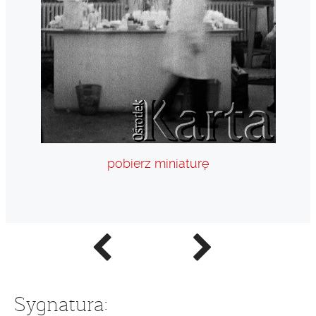
pobierz miniaturę
Poprzednie
Następne
zdjęcie
zdjęcie
Sygnatura: