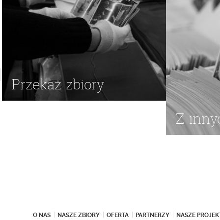
Przekaż zbiory
Z inny
O NAS
NASZE ZBIORY
OFERTA
PARTNERZY
NASZE PROJEK