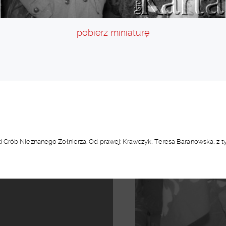
pobierz miniaturę
Grób Nieznanego Żołnierza. Od prawej: Krawczyk, Teresa Baranowska, z tył