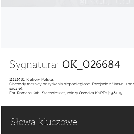
OK_026684
Sygnatura:
11.11.1981, Kraków, Polska.
Obchody rocznicy odzyskania niepodległości. Przejście z Wawelu pod 
sądzie).
Fot. Romana Kahl-Stachniewicz, zbiory Ośrodka KARTA [1981-19]
Słowa kluczowe