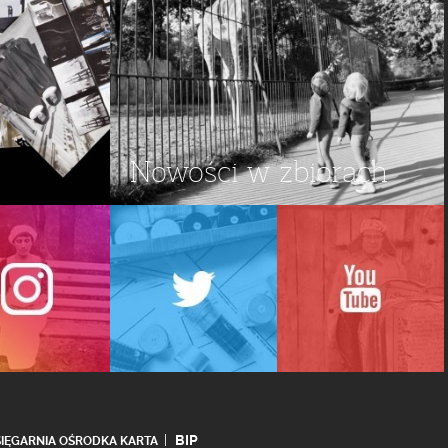
Nowości w zbiorach
BIP
SIĘGARNIA OŚRODKA KARTA