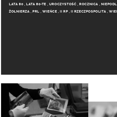
LATA 80
,
LATA 80-TE
,
UROCZYSTOŚĆ
,
ROCZNICA
,
NIEPOD
ŻOŁNIERZA
,
PRL
,
WIEŃCE
,
II RP
,
II RZECZPOSPOLITA
,
WIE
KPN
,
KONFEDERACJA POLSKI NIEPODLEGŁEJ
,
OBCHODY
,
T
TUKAŁŁO