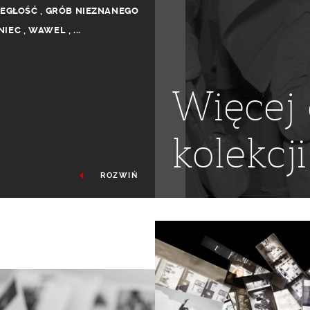
LEGŁOŚĆ
,
GRÓB NIEZNANEGO
NIEC
,
WAWEL
,
...
Więcej 
kolekcji
ROZWIŃ
ERESA BARANOWSKA
,
EWA