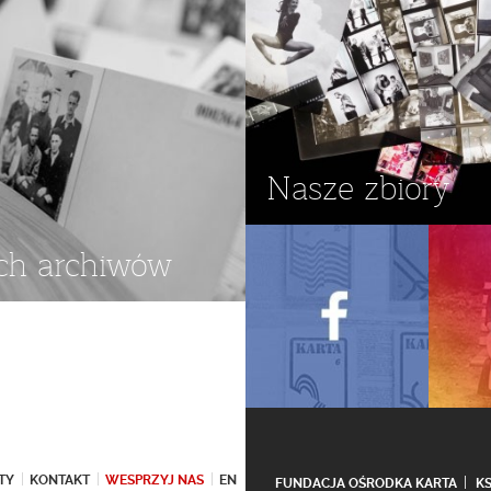
Nasze zbiory
ch archiwów
TY
KONTAKT
WESPRZYJ NAS
EN
FUNDACJA OŚRODKA KARTA
K