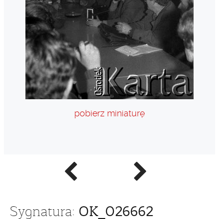
pobierz miniaturę
Poprzednie
Następne
zdjęcie
zdjęcie
OK_026662
Sygnatura: