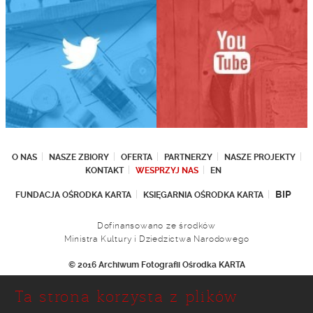
O NAS
NASZE ZBIORY
OFERTA
PARTNERZY
NASZE PROJEKTY
KONTAKT
WESPRZYJ NAS
EN
BIP
FUNDACJA OŚRODKA KARTA
KSIĘGARNIA OŚRODKA KARTA
Dofinansowano ze środków
Ministra Kultury i Dziedzictwa Narodowego
© 2016 Archiwum Fotografii Ośrodka KARTA
Fundacja Ośrodka KARTA
Ta strona korzysta z plików
Ul. Narbutta 29
02-536 Warszawa