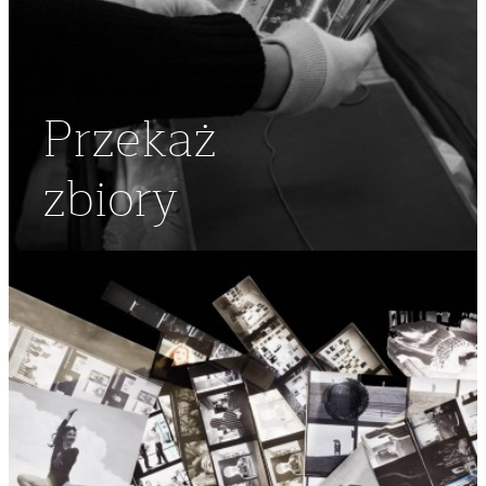
Przekaż
zbiory