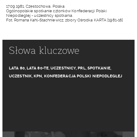
17.09.1981, Częstochowa, Polska.
Ogólnopolskie spotkanie członków Konfederacji Polski
Niepodległej - uczestnicy spotkania.
Fot. Romana Kahl-Stachniewicz, zbiory Ośrodka KARTA [1981-16]
Słowa kluczowe
LATA 80
,
LATA 80-TE
,
UCZESTNICY
,
PRL
,
SPOTKANIE
,
UCZESTNIK
,
KPN
,
KONFEDERACJA POLSKI NIEPODLEGŁEJ