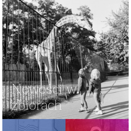
Nowości w
zbiorach