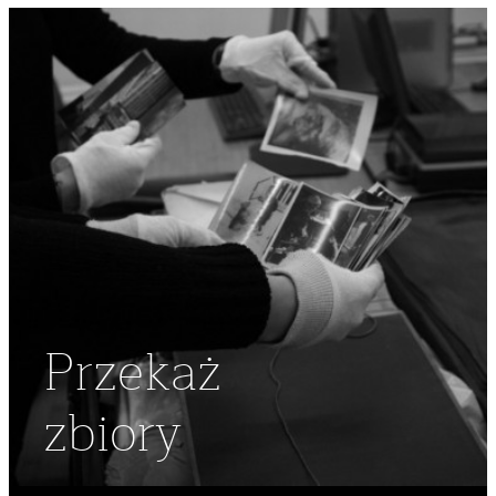
Przekaż
zbiory