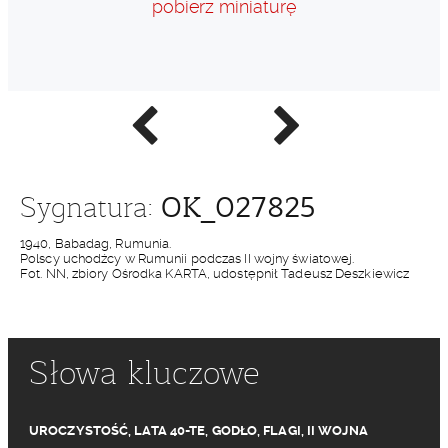
pobierz miniaturę
Poprzednie
Następne
zdjęcie
zdjęcie
OK_027825
Sygnatura:
1940, Babadag, Rumunia.
Polscy uchodźcy w Rumunii podczas II wojny światowej.
Fot. NN, zbiory Ośrodka KARTA, udostępnił Tadeusz Deszkiewicz
Słowa kluczowe
UROCZYSTOŚĆ
,
LATA 40-TE
,
GODŁO
,
FLAGI
,
II WOJNA