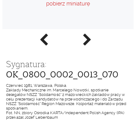
pobierz miniaturę
Poprzednie
Następne
zdjęcie
zdjęcie
Sygnatura:
OK_0800_0002_0013_070
Czerwiec 1981, Warszawa, Polska.
Zakłady Mechaniczne im. Marcelego Nowotki, spotkanie
delegatów NSZZ "Solidarność" z mazowieckich zakładów pracy w
celu prezentacji kandydatów na przewodniczącego i do Zarządu
NSZZ "Solidarność" Region Mazowsze. Kolportaż materiałów przed
spotkaniem.
Fot. NN, zbiory Ośrodka KARTA/Independent Polish Agency (IPA)
przekazał Józef Lebenbaum