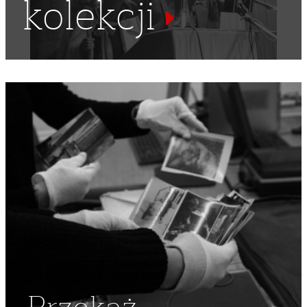
kolekcji
NIEZALEŻNY SAMORZĄDNY ZWIĄZEK ZAWODOWY
"SOLIDARNOŚĆ"
,
OPOZYCJONIŚCI
,
DYSYDENCI
,
NSZZ
"SOLIDARNOŚĆ"
,
ZEBRANIE
,
NSZZ "SOLIDARNOŚĆ"
REGION MAZOWSZE
,
DEBATA
,
REGION MAZOWSZE