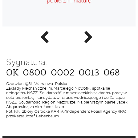
pobierz miniaturę
Poprzednie
Następne
zdjęcie
zdjęcie
Sygnatura:
OK_0800_0002_0013_068
Czerwiec 1981, Warszawa, Polska.
Zakłady Mechaniczne im. Marcelego Nowotki, spotkanie
delegatów NSZZ "Solidarność" z mazowieckich zakładów pracy w
celu prezentacji kandydatów na przewodniczącego i do Zarządu
NSZZ "Solidarność" Region Mazowsze. Na pierwszym planie Jacek
Abgarowicz, za nim Jacek Knap.
Fot. NN, zbiory Ośrodka KARTA/Independent Polish Agency (IPA)
przekazał Józef Lebenbaum