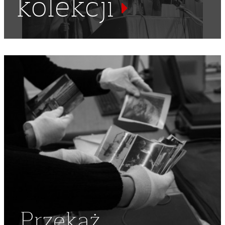
kolekcji
OPOZYCJONIŚCI
,
DYSYDENCI
,
NSZZ "SOLIDARNOŚĆ"
,
ZEBRANIE
,
DEBATA
,
REGION MAZOWSZE
Przekaż