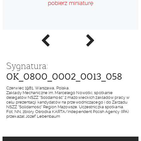
pobierz miniaturę
Poprzednie
Następne
zdjęcie
zdjęcie
Sygnatura:
OK_0800_0002_0013_058
Czerwiec 1981, Warszawa, Polska.
Zakłady Mechaniczne im. Marcelego Nowotki, spotkanie
delegatów NSZZ "Solidarność" z mazowieckich zakładów pracy w
celu prezentacji kandydatów na przewodniczącego i do Zarządu
NSZZ "Solidarność" Region Mazowsze. Uczestniczka spotkania.
Fot. NN, zbiory Ośrodka KARTA/Independent Polish Agency (IPA)
przekazał Józef Lebenbaum