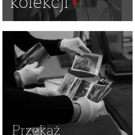
kolekcji
OPOZYCJONIŚCI
,
DYSYDENCI
,
NSZZ "SOLIDARNOŚĆ"
,
ZEBRANIE
,
DEBATA
,
REGION MAZOWSZE
Przekaż