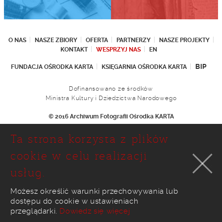
O NAS
NASZE ZBIORY
OFERTA
PARTNERZY
NASZE PROJEKTY
KONTAKT
WESPRZYJ NAS
EN
BIP
FUNDACJA OŚRODKA KARTA
KSIĘGARNIA OŚRODKA KARTA
Dofinansowano ze środków
Ministra Kultury i Dziedzictwa Narodowego
© 2016 Archiwum Fotografii Ośrodka KARTA
Fundacja Ośrodka KARTA
Ta strona korzysta z plików
Ul. Narbutta 29
02-536 Warszawa
cookie w celu realizacji
tel.: (+48 22) 646 36 90
usług.
(+48 22) 848 07 12
faks: (+48 22) 646 65 11
e-mail:
foto@karta.org.pl
Możesz określić warunki przechowywania lub
dostępu do cookie w ustawieniach
realizacja:
Ideo
przeglądarki.
Dowiedz się więcej