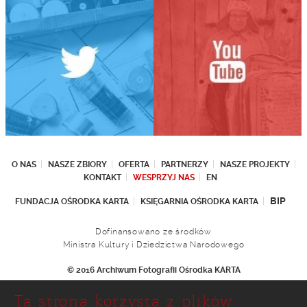
O NAS
NASZE ZBIORY
OFERTA
PARTNERZY
NASZE PROJEKTY
KONTAKT
WESPRZYJ NAS
EN
BIP
FUNDACJA OŚRODKA KARTA
KSIĘGARNIA OŚRODKA KARTA
Dofinansowano ze środków
Ministra Kultury i Dziedzictwa Narodowego
© 2016 Archiwum Fotografii Ośrodka KARTA
Fundacja Ośrodka KARTA
Ta strona korzysta z plików
Ul. Narbutta 29