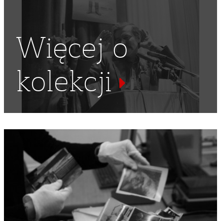
Więcej o
kolekcji
PRL
,
KARNAWAŁ SOLIDARNOŚCI
,
FLAGI
,
DEMONSTRACJA
NIEZALEŻNA
,
DEMONSTRACJE NIEZALEŻNE
,
NIEZALEŻNY
SAMORZĄDNY ZWIĄZEK ZAWODOWY "SOLIDARNOŚĆ"
,
DEMONSTRACJA
,
NSZZ "SOLIDARNOŚĆ"
,
KPN
,
KONFEDERACJA POLSKI NIEPODLEGŁEJ
,
PLAC
PIŁSUDSKIEGO
,
PLAC ZWYCIĘSTWA