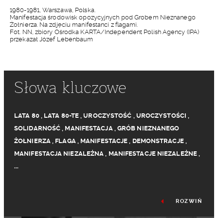
1980-1981, Warszawa, Polska.
Manifestacja środowisk opozycyjnych pod Grobem Nieznanego
Żołnierza. Na zdjęciu manifestanci z flagami.
Fot. NN, zbiory Ośrodka KARTA/Independent Polish Agency (IPA)
przekazał Józef Lebenbaum
Słowa kluczowe
LATA 80
,
LATA 80-TE
,
UROCZYSTOŚĆ
,
UROCZYSTOŚCI
,
SOLIDARNOŚĆ
,
MANIFESTACJA
,
GRÓB NIEZNANEGO
ŻOŁNIERZA
,
FLAGA
,
MANIFESTACJE
,
DEMONSTRACJE
,
MANIFESTACJA NIEZALEŻNA
,
MANIFESTACJE NIEZALEŻNE
,
...
ROZWIŃ