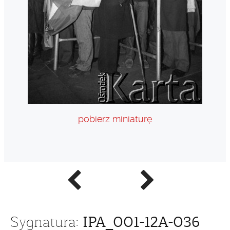
pobierz miniaturę
Poprzednie
Następne
zdjęcie
zdjęcie
IPA_001-12A-036
Sygnatura: