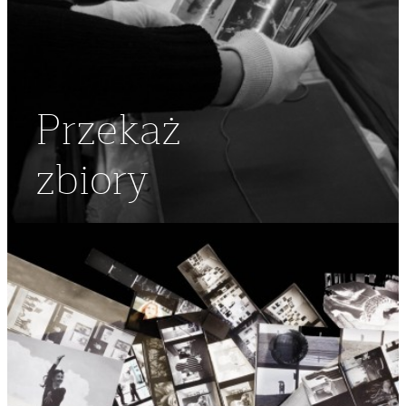
Przekaż
zbiory