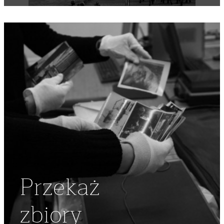
ZADYMA
Przekaż
zbiory