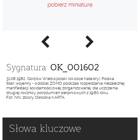
pobierz miniaturę
Poprzednie
Następne
zdjęcie
zdjęcie
OK_001602
Sygnatura:
31.08.1982, Gorzów Wielkopolski (okolice Katedry), Polska.
Stan wojenny - oddział ZOMO podczas rozpędzania niezależnej
manifestacji solidarnościowej zorganizowanej dla uczczenia
drugiej rocznicy porozumień sierpniowych z 1980 roku.
Fot. NN, zbiory Ośrodka KARTA
Słowa kluczowe