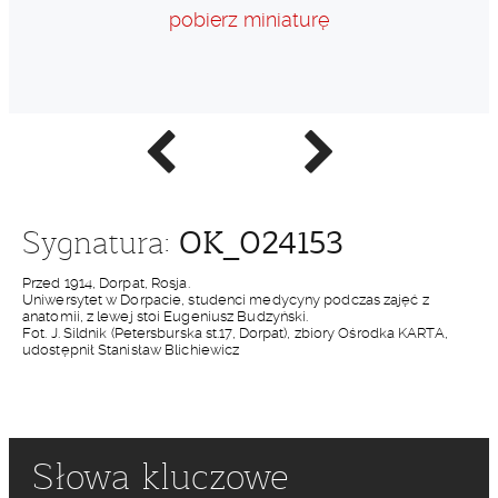
pobierz miniaturę
Poprzednie
Następne
zdjęcie
zdjęcie
OK_024153
Sygnatura:
Przed 1914, Dorpat, Rosja.
Uniwersytet w Dorpacie, studenci medycyny podczas zajęć z
anatomii, z lewej stoi Eugeniusz Budzyński.
Fot. J. Sildnik (Petersburska st.17, Dorpat), zbiory Ośrodka KARTA,
udostępnił Stanisław Blichiewicz
Słowa kluczowe