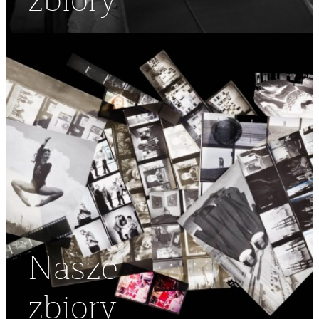
zbiory
Nasze
zbiory