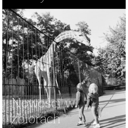
Nowości w
zbiorach