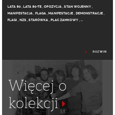
LATA 80
,
LATA 80-TE
,
OPOZYCJA
,
STAN WOJENNY
,
MANIFESTACJA
,
FLAGA
,
MANIFESTACJE
,
DEMONSTRACJE
,
FLAGI
,
NZS
,
STARÓWKA
,
PLAC ZAMKOWY
,
...
ROZWIŃ
Więcej o
kolekcji
STARE MIASTO
,
DEMONSTRACJA
,
ZADYMA
,
NIEZALEŻNE
ZRZESZENIE STUDENTÓW
,
ZADYMY