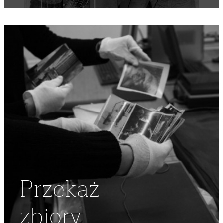
Przekaż
zbiory