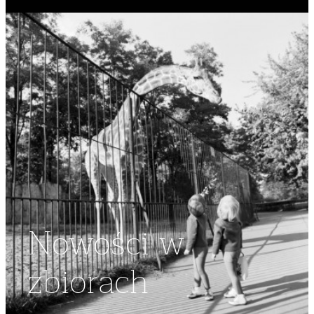
Nowości w
zbiorach