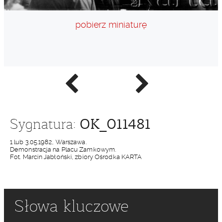
pobierz miniaturę
Poprzednie
Następne
zdjęcie
zdjęcie
OK_011481
Sygnatura:
1 lub 3.05.1982, Warszawa.
Demonstracja na Placu Zamkowym.
Fot. Marcin Jabłoński, zbiory Ośrodka KARTA
Słowa kluczowe