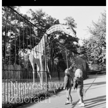
Nowości w
zbiorach