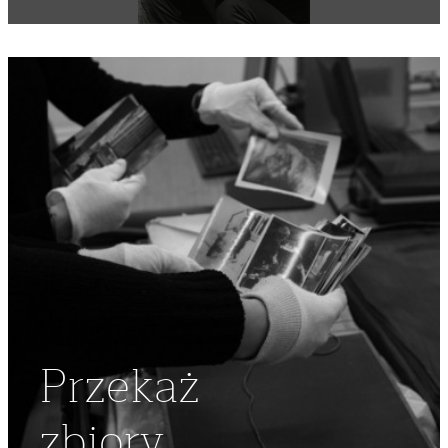
Przekaż
zbiory