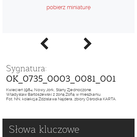
pobierz miniaturę
Poprzednie
Następne
zdjęcie
zdjęcie
Sygnatura:
OK_0735_0003_0081_001
Kwiecień 1984, Nowy Jork, Stany Zjednoczone.
Władysław Bartoszewski z żoną Zofią w mieszkaniu.
Fot. NN, kolekcja Zdzisława Najdera, zbiory Ośrodka KARTA.
Słowa kluczowe