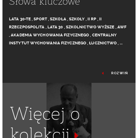
Słowa kluczowe
LATA 30-TE
,
SPORT
,
SZKOŁA
,
SZKOŁY
,
II RP
,
II
RZECZPOSPOLITA
,
LATA 30
,
SZKOLNICTWO WYŻSZE
,
AWF
,
AKADEMIA WYCHOWANIA FIZYCZNEGO
,
CENTRALNY
INSTYTUT WYCHOWANIA FIZYCZNEGO
,
ŁUCZNICTWO
,
...
ROZWIŃ
Więcej o
kolekcji