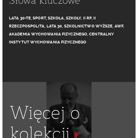
Słowa kluczowe
LATA 30-TE
,
SPORT
,
SZKOŁA
,
SZKOŁY
,
II RP
,
II
RZECZPOSPOLITA
,
LATA 30
,
SZKOLNICTWO WYŻSZE
,
AWF
,
AKADEMIA WYCHOWANIA FIZYCZNEGO
,
CENTRALNY
INSTYTUT WYCHOWANIA FIZYCZNEGO
Więcej o
kolekcji