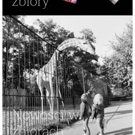
zbiory
Nowości w
zbiorach