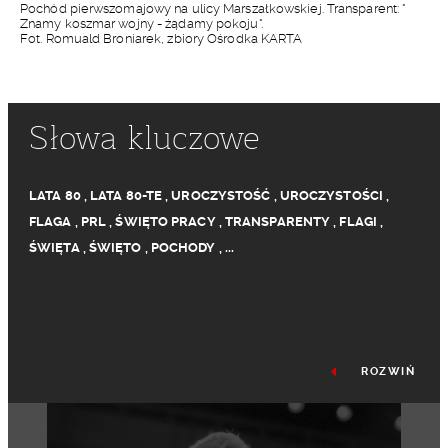
Pochód pierwszomajowy na ulicy Marszałkowskiej. Transparent: "
Znamy koszmar wojny - żądamy pokoju".
Fot. Romuald Broniarek, zbiory Ośrodka KARTA
Słowa kluczowe
LATA 80
,
LATA 80-TE
,
UROCZYSTOŚĆ
,
UROCZYSTOŚCI
,
FLAGA
,
PRL
,
ŚWIĘTO PRACY
,
TRANSPARENTY
,
FLAGI
,
ŚWIĘTA
,
ŚWIĘTO
,
POCHODY
,
...
ROZWIŃ