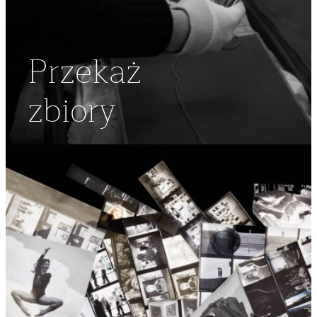
Przekaż
zbiory