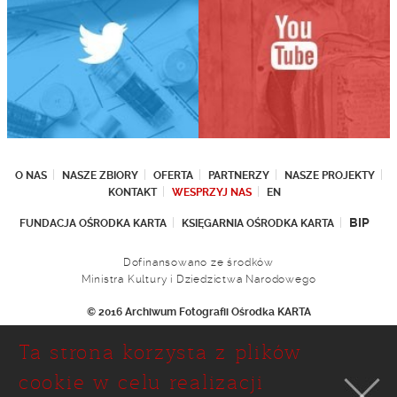
O NAS
NASZE ZBIORY
OFERTA
PARTNERZY
NASZE PROJEKTY
KONTAKT
WESPRZYJ NAS
EN
BIP
FUNDACJA OŚRODKA KARTA
KSIĘGARNIA OŚRODKA KARTA
Dofinansowano ze środków
Ministra Kultury i Dziedzictwa Narodowego
© 2016 Archiwum Fotografii Ośrodka KARTA
Fundacja Ośrodka KARTA
Ta strona korzysta z plików
Ul. Narbutta 29
02-536 Warszawa
cookie w celu realizacji
tel.: (+48 22) 646 36 90